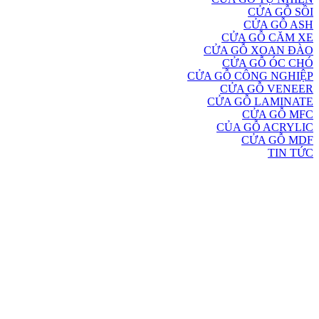
CỬA GỖ SỒI
CỬA GỖ ASH
CỬA GỖ CĂM XE
CỬA GỖ XOAN ĐÀO
CỬA GỖ ÓC CHÓ
CỬA GỖ CÔNG NGHIỆP
CỬA GỖ VENEER
CỬA GỖ LAMINATE
CỬA GỖ MFC
CỦA GỖ ACRYLIC
CỬA GỖ MDF
TIN TỨC