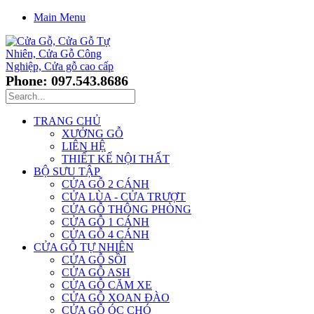
Main Menu
Phone: 097.543.8686
TRANG CHỦ
XƯỞNG GỖ
LIÊN HỆ
THIẾT KẾ NỘI THẤT
BỘ SƯU TẬP
CỬA GỖ 2 CÁNH
CỬA LÙA - CỬA TRƯỢT
CỬA GỖ THÔNG PHÒNG
CỬA GỖ 1 CÁNH
CỬA GỖ 4 CÁNH
CỬA GỖ TỰ NHIÊN
CỬA GỖ SỒI
CỬA GỖ ASH
CỬA GỖ CĂM XE
CỬA GỖ XOAN ĐÀO
CỬA GỖ ÓC CHÓ