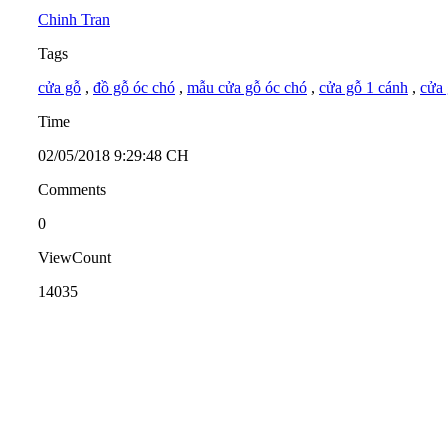
Chinh Tran
Tags
cửa gỗ
,
đồ gỗ óc chó
,
mẫu cửa gỗ óc chó
,
cửa gỗ 1 cánh
,
cửa 
Time
02/05/2018 9:29:48 CH
Comments
0
ViewCount
14035