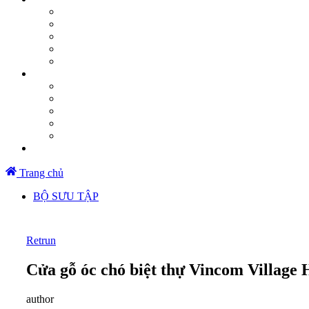
Trang chủ
BỘ SƯU TẬP
Retrun
Cửa gỗ óc chó biệt thự Vincom Village
author