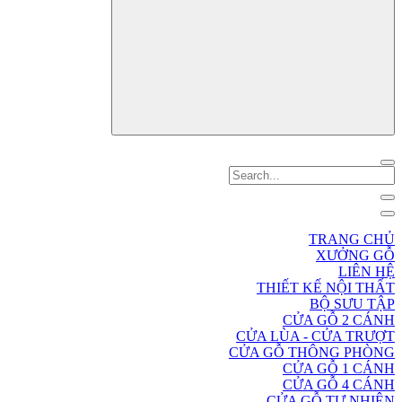
TRANG CHỦ
XƯỞNG GỖ
LIÊN HỆ
THIẾT KẾ NỘI THẤT
BỘ SƯU TẬP
CỬA GỖ 2 CÁNH
CỬA LÙA - CỬA TRƯỢT
CỬA GỖ THÔNG PHÒNG
CỬA GỖ 1 CÁNH
CỬA GỖ 4 CÁNH
CỬA GỖ TỰ NHIÊN