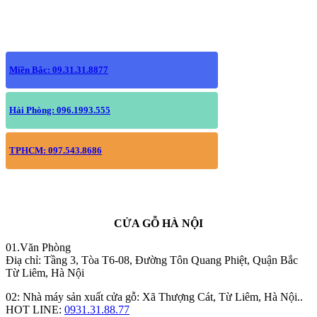
Miền Bắc: 09.31.31.8877
Hải Phòng: 096.1993.555
TPHCM: 097.543.8686
CỬA GỖ HÀ NỘI
01.Văn Phòng
Điạ chỉ: Tầng 3, Tòa T6-08, Đường Tôn Quang Phiệt, Quận Bắc
Từ Liêm, Hà Nội
02: Nhà máy sản xuất cửa gỗ: Xã Thượng Cát, Từ Liêm, Hà Nội..
HOT LINE:
0931.31.88.77