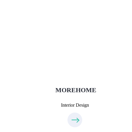
Thiết Kế Nội Thất
Thietkenoithat.com
0975438686
MOREHOME
Interior Design