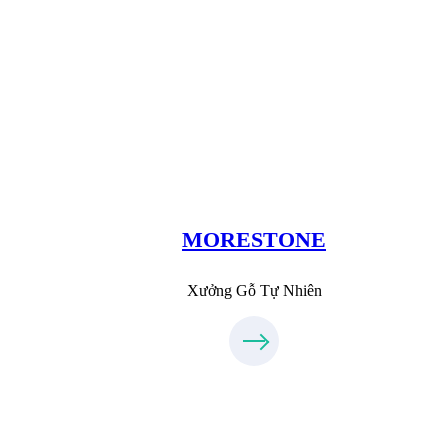
Xưởng Đá
MoreStone.vn
096.389.23.3
MORESTONE
Xưởng Gỗ Tự Nhiên