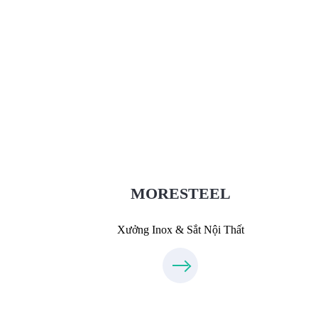
Xưởng Inox & Sắt - MORESTEEL
MoreSteel.vn
0931318877
MORESTEEL
Xưởng Inox & Sắt Nội Thất