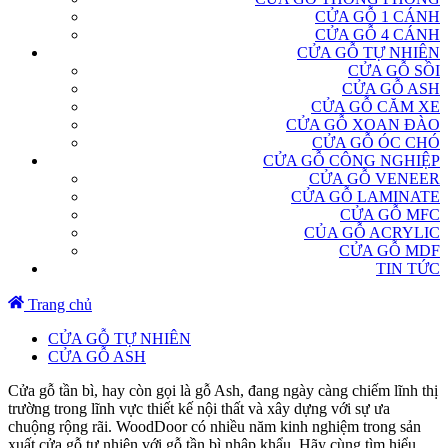
CỬA GỖ 1 CÁNH
CỬA GỖ 4 CÁNH
CỬA GỖ TỰ NHIÊN
CỬA GỖ SỒI
CỬA GỖ ASH
CỬA GỖ CĂM XE
CỬA GỖ XOAN ĐÀO
CỬA GỖ ÓC CHÓ
CỬA GỖ CÔNG NGHIỆP
CỬA GỖ VENEER
CỬA GỖ LAMINATE
CỬA GỖ MFC
CỦA GỖ ACRYLIC
CỬA GỖ MDF
TIN TỨC
Trang chủ
CỬA GỖ TỰ NHIÊN
CỬA GỖ ASH
Cửa gỗ tần bì, hay còn gọi là gỗ Ash, đang ngày càng chiếm lĩnh thị
trường trong lĩnh vực thiết kế nội thất và xây dựng với sự ưa
chuộng rộng rãi. WoodDoor có nhiều năm kinh nghiệm trong sản
xuất cửa gỗ tự nhiên với gỗ tần bì nhập khẩu. Hãy cùng tìm hiểu