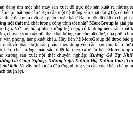
ạn đang tìm một nhà máy sản xuất để trực tiếp sản xuất ra những s
hẩm nội thất bạn cần? Bạn cần một hệ thống sản xuất đồng bộ, có liên 
ật thiết để tạo ra một sản phầm hoàn hảo? Bạn muốn tiết kiệm chi phi
t
ông nội thất
mà chất lượng công trình tốt nhất?
MoreGroup
là giải ph
ho bạn. Với hệ thống nhà xưởng hiện đại, có kinh nghiệm sản xuất l
ăm, chuyên sản xuất nội thất chất lượng cao cho biệt thự, nhà phố, chu
ư, văn phòng, hàng xuất khẩu. Hãy liên hệ MoreGroup để được báo g
ốt nhất và nhận được sản phẩm theo đúng yêu cầu bạn cần: kích thướ
ật liệu, chất lượng, màu sắc, thiết kế theo cá nhân hóa..MoreGroup 
ác xưởng sản xuất nội thất chuyên nghiệp:
Xưởng Gỗ Tự Nhiê
ưởng Gỗ Công Nghiệp, Xưởng Sofa, Xưởng Đá, Xưởng Inox, Thi
ế nội thất
.
Vì vậy hoàn toàn đáp ứng nhưng yêu cầu của khách hàng m
ách thuận lợi.
Xưởng Gỗ Tự Nhiên MoreWood