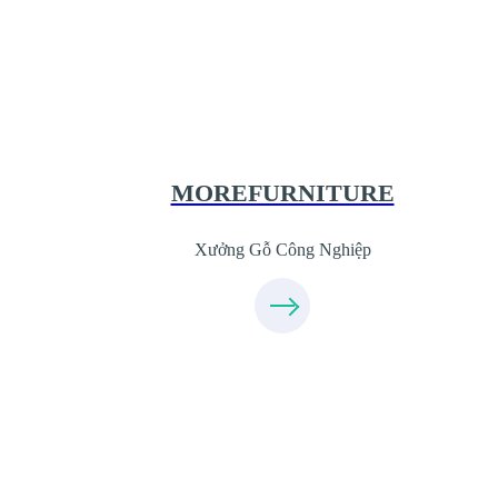
Xưởng Gỗ Công Nghiệp MoreFurnitur
XuongGo.com.vn
09.31.31.44.99
MOREFURNITURE
Xưởng Gỗ Công Nghiệp