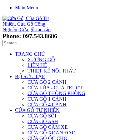
Main Menu
Phone: 097.543.8686
TRANG CHỦ
XƯỞNG GỖ
LIÊN HỆ
THIẾT KẾ NỘI THẤT
BỘ SƯU TẬP
CỬA GỖ 2 CÁNH
CỬA LÙA - CỬA TRƯỢT
CỬA GỖ THÔNG PHÒNG
CỬA GỖ 1 CÁNH
CỬA GỖ 4 CÁNH
CỬA GỖ TỰ NHIÊN
CỬA GỖ SỒI
CỬA GỖ ASH
CỬA GỖ CĂM XE
CỬA GỖ XOAN ĐÀO
CỬA GỖ ÓC CHÓ