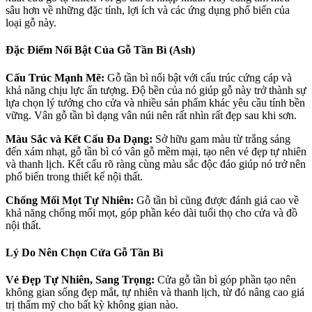
sâu hơn về những đặc tính, lợi ích và các ứng dụng phổ biến của
loại gỗ này.
Đặc Điểm Nổi Bật Của Gỗ Tần Bì (Ash)
Cấu Trúc Mạnh Mẽ:
Gỗ tần bì nổi bật với cấu trúc cứng cáp và
khả năng chịu lực ấn tượng. Độ bền của nó giúp gỗ này trở thành sự
lựa chọn lý tưởng cho cửa và nhiều sản phẩm khác yêu cầu tính bền
vững. Vân gỗ tần bì dạng vân núi nên rất nhìn rất đẹp sau khi sơn.
Màu Sắc và Kết Cấu Đa Dạng:
Sở hữu gam màu từ trắng sáng
đến xám nhạt, gỗ tần bì có vân gỗ mềm mại, tạo nên vẻ đẹp tự nhiên
và thanh lịch. Kết cấu rõ ràng cùng màu sắc độc đáo giúp nó trở nên
phổ biến trong thiết kế nội thất.
Chống Mối Mọt Tự Nhiên:
Gỗ tần bì cũng được đánh giá cao về
khả năng chống mối mọt, góp phần kéo dài tuổi thọ cho cửa và đồ
nội thất.
Lý Do Nên Chọn Cửa Gỗ Tần Bì
Vẻ Đẹp Tự Nhiên, Sang Trọng:
Cửa gỗ tần bì góp phần tạo nên
không gian sống đẹp mắt, tự nhiên và thanh lịch, từ đó nâng cao giá
trị thẩm mỹ cho bất kỳ không gian nào.