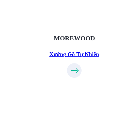
XuongGo.vn
09.31.32.33.00
MOREWOOD
Xưởng Gỗ Tự Nhiên