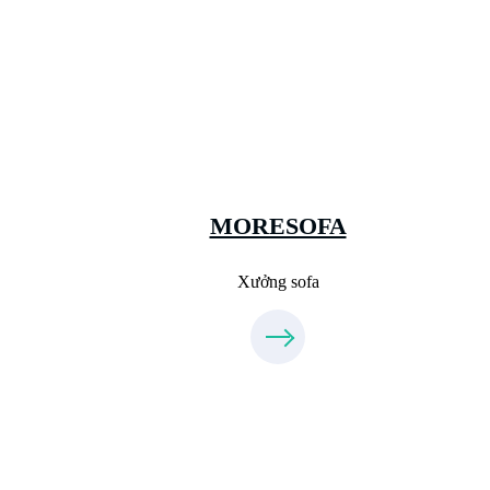
Xưởng Sofa - MORESOFA
Sanxuatsofa.com
09.31.31.99.44
MORESOFA
Xưởng sofa