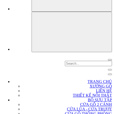
TRANG CHỦ
XƯỞNG GỖ
LIÊN HỆ
THIẾT KẾ NỘI THẤT
BỘ SƯU TẬP
CỬA GỖ 2 CÁNH
CỬA LÙA - CỬA TRƯỢT
CỬA GỖ THÔNG PHÒNG