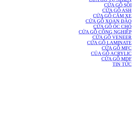
CỬA GỖ SỒI
CỬA GỖ ASH
CỬA GỖ CĂM XE
CỬA GỖ XOAN ĐÀO
CỬA GỖ ÓC CHÓ
CỬA GỖ CÔNG NGHIỆP
CỬA GỖ VENEER
CỬA GỖ LAMINATE
CỬA GỖ MFC
CỦA GỖ ACRYLIC
CỬA GỖ MDF
TIN TỨC