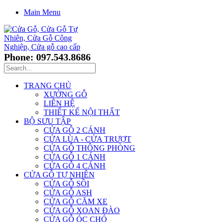
Main Menu
Phone: 097.543.8686
TRANG CHỦ
XƯỞNG GỖ
LIÊN HỆ
THIẾT KẾ NỘI THẤT
BỘ SƯU TẬP
CỬA GỖ 2 CÁNH
CỬA LÙA - CỬA TRƯỢT
CỬA GỖ THÔNG PHÒNG
CỬA GỖ 1 CÁNH
CỬA GỖ 4 CÁNH
CỬA GỖ TỰ NHIÊN
CỬA GỖ SỒI
CỬA GỖ ASH
CỬA GỖ CĂM XE
CỬA GỖ XOAN ĐÀO
CỬA GỖ ÓC CHÓ