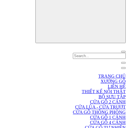
TRANG CHỦ
XƯỞNG GỖ
LIÊN HỆ
THIẾT KẾ NỘI THẤT
BỘ SƯU TẬP
CỬA GỖ 2 CÁNH
CỬA LÙA - CỬA TRƯỢT
CỬA GỖ THÔNG PHÒNG
CỬA GỖ 1 CÁNH
CỬA GỖ 4 CÁNH
CỬA GỖ TỰ NHIÊN