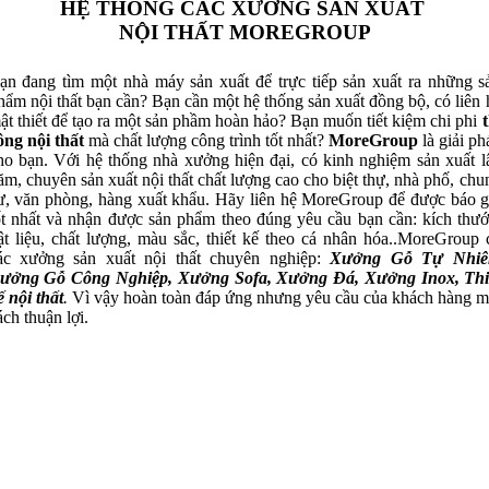
HỆ THỐNG CÁC XƯỞNG SẢN XUẤT
NỘI THẤT MOREGROUP
ạn đang tìm một nhà máy sản xuất để trực tiếp sản xuất ra những s
hẩm nội thất bạn cần? Bạn cần một hệ thống sản xuất đồng bộ, có liên 
ật thiết để tạo ra một sản phầm hoàn hảo? Bạn muốn tiết kiệm chi phi
t
ông nội thất
mà chất lượng công trình tốt nhất?
MoreGroup
là giải ph
ho bạn. Với hệ thống nhà xưởng hiện đại, có kinh nghiệm sản xuất l
ăm, chuyên sản xuất nội thất chất lượng cao cho biệt thự, nhà phố, chu
ư, văn phòng, hàng xuất khẩu. Hãy liên hệ MoreGroup để được báo g
ốt nhất và nhận được sản phẩm theo đúng yêu cầu bạn cần: kích thướ
ật liệu, chất lượng, màu sắc, thiết kế theo cá nhân hóa..MoreGroup 
ác xưởng sản xuất nội thất chuyên nghiệp:
Xưởng Gỗ Tự Nhiê
ưởng Gỗ Công Nghiệp, Xưởng Sofa, Xưởng Đá, Xưởng Inox, Thi
ế nội thất
.
Vì vậy hoàn toàn đáp ứng nhưng yêu cầu của khách hàng m
ách thuận lợi.