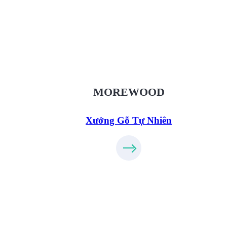
Xưởng Gỗ Tự Nhiên MoreWood
XuongGo.vn
09.31.32.33.00
MOREWOOD
Xưởng Gỗ Tự Nhiên