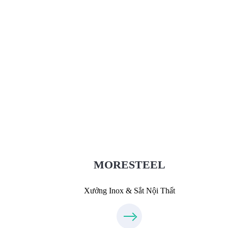
Xưởng Inox & Sắt - MORESTEEL
MoreSteel.vn
0931318877
MORESTEEL
Xưởng Inox & Sắt Nội Thất