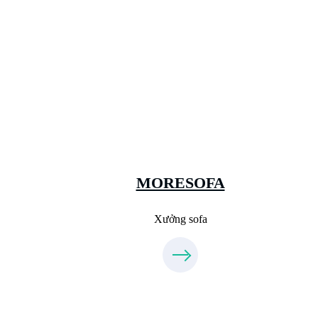
Xưởng Sofa - MORESOFA
Sanxuatsofa.com
09.31.31.99.44
MORESOFA
Xưởng sofa