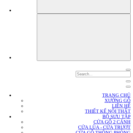
TRANG CHỦ
XƯỞNG GỖ
LIÊN HỆ
THIẾT KẾ NỘI THẤT
BỘ SƯU TẬP
CỬA GỖ 2 CÁNH
CỬA LÙA - CỬA TRƯỢT
CỬA GỖ THÔNG PHÒNG