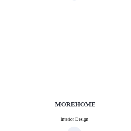
Thiết Kế Nội Thất
Thietkenoithat.com
0975438686
MOREHOME
Interior Design