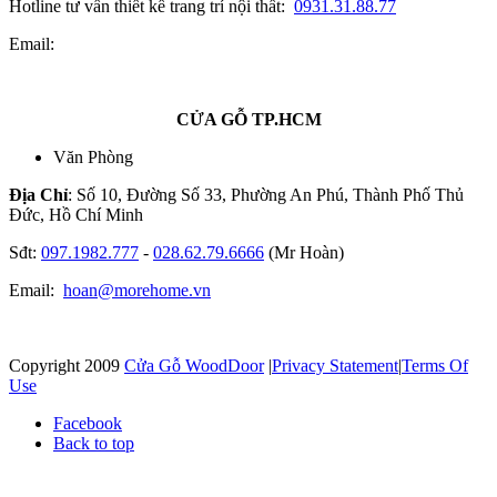
Hotline tư vấn thiết kế trang trí nội thất:
0931.31.88.77
Email:
CỬA GỖ TP.HCM
Văn Phòng
Địa Chỉ
: Số 10, Đường Số 33, Phường An Phú, Thành Phố Thủ
Đức, Hồ Chí Minh
Sđt:
097.1982.777
-
028.62.79.6666
(Mr Hoàn)
Email:
hoan@morehome.vn
Copyright 2009
Cửa Gỗ WoodDoor
|
Privacy Statement
|
Terms Of
Use
Facebook
Back to top