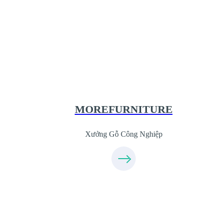
Xưởng Gỗ Công Nghiệp MoreFurnitur
XuongGo.com.vn
09.31.31.44.99
MOREFURNITURE
Xưởng Gỗ Công Nghiệp