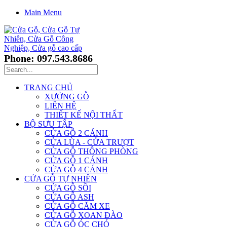
Main Menu
Phone: 097.543.8686
TRANG CHỦ
XƯỞNG GỖ
LIÊN HỆ
THIẾT KẾ NỘI THẤT
BỘ SƯU TẬP
CỬA GỖ 2 CÁNH
CỬA LÙA - CỬA TRƯỢT
CỬA GỖ THÔNG PHÒNG
CỬA GỖ 1 CÁNH
CỬA GỖ 4 CÁNH
CỬA GỖ TỰ NHIÊN
CỬA GỖ SỒI
CỬA GỖ ASH
CỬA GỖ CĂM XE
CỬA GỖ XOAN ĐÀO
CỬA GỖ ÓC CHÓ