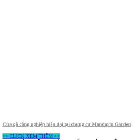
Cửa gỗ công nghiệp hiện đại tại chung cư Mandarin Garden
>> CLICK XEM THÊM <<