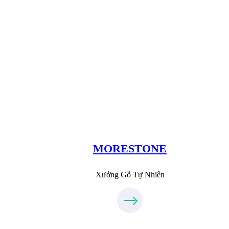
Xưởng Đá
MoreStone.vn
096.389.23.3
MORESTONE
Xưởng Gỗ Tự Nhiên