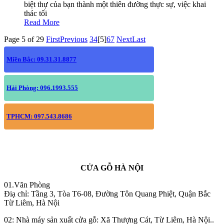
biệt thự của bạn thành một thiên đường thực sự, việc khai
thác tối
Read More
Page 5 of 29
First
Previous
3
4
[5]
6
7
Next
Last
Miền Bắc: 09.31.31.8877
Hải Phòng: 096.1993.555
TPHCM: 097.543.8686
CỬA GỖ HÀ NỘI
01.Văn Phòng
Điạ chỉ: Tầng 3, Tòa T6-08, Đường Tôn Quang Phiệt, Quận Bắc
Từ Liêm, Hà Nội
02: Nhà máy sản xuất cửa gỗ: Xã Thượng Cát, Từ Liêm, Hà Nội..