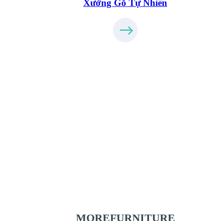
Xưởng Gỗ Tự Nhiên
Xưởng Gỗ Công Nghiệp MoreFurnitur
XuongGo.com.vn
09.31.31.44.99
MOREFURNITURE