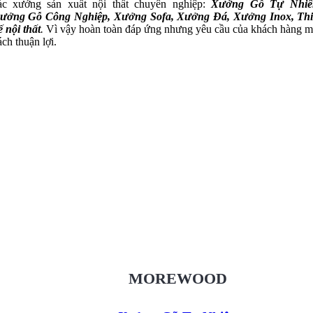
ác xưởng sản xuất nội thất chuyên nghiệp:
Xưởng Gỗ Tự Nhiê
ưởng Gỗ Công Nghiệp, Xưởng Sofa, Xưởng Đá, Xưởng Inox, Thi
ế nội thất
.
Vì vậy hoàn toàn đáp ứng nhưng yêu cầu của khách hàng m
ách thuận lợi.
Xưởng Gỗ Tự Nhiên MoreWood
XuongGo.vn
09.31.32.33.00
MOREWOOD