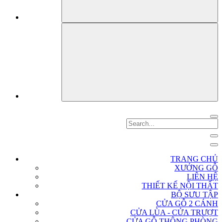
TRANG CHỦ
XƯỞNG GỖ
LIÊN HỆ
THIẾT KẾ NỘI THẤT
BỘ SƯU TẬP
CỬA GỖ 2 CÁNH
CỬA LÙA - CỬA TRƯỢT
CỬA GỖ THÔNG PHÒNG