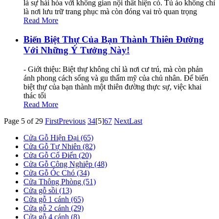
là sự hài hòa với không gian nội thất hiện có. Tủ áo không chỉ
là nơi lưu trữ trang phục mà còn đóng vai trò quan trọng
Read More
Biến Biệt Thự Của Bạn Thành Thiên Đường
Với Những Ý Tưởng Này!
- Giới thiệu: Biệt thự không chỉ là nơi cư trú, mà còn phản
ánh phong cách sống và gu thẩm mỹ của chủ nhân. Để biến
biệt thự của bạn thành một thiên đường thực sự, việc khai
thác tối
Read More
Page 5 of 29
First
Previous
3
4
[5]
6
7
Next
Last
Cửa Gỗ Hiện Đại (65)
Cửa Gỗ Tự Nhiên (82)
Cửa Gỗ Cổ Điển (20)
Cửa Gỗ Công Nghiệp (48)
Cửa Gỗ Óc Chó (34)
Cửa Thông Phòng (51)
Cửa gỗ sồi (13)
Cửa gỗ 1 cánh (65)
Cửa gỗ 2 cánh (29)
Cửa gỗ 4 cánh (8)