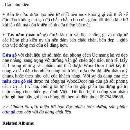
- Các phụ kiện:
+ Bản lề cửa: được tạo nên từ chất liệu inox không gỉ với thiết kế
độc đáo không chỉ tạo độ chắc chắn cho cửa, giảm tối thiểu khe hở
khi lắp đặt mà còn khiến cánh cửa thêm bắt mắt.
+
Tay nắm
(màu trắng) được làm từ vật liệu chống gỉ và nhập từ
các hãng phụ kiện uy tín nên đảm bảo chắc chắn, bền đẹp... giúp
cho việc đóng mở cửa dễ dàng hơn.
Cửa gỗ
với chất liệu gỗ sồi hiện đại phong cách Úc mang lại vẻ đẹp
nhẹ nhàng, sang trọng với đường vân gỗ chéo độc đáo, tinh tế. Đây
là 1 trong những sản phẩm nội thất được WoodDoor thiết kế, thi
công và lắp đặt cho nhiều công trình Việt dựa trên thị hiếu thẩm mỹ
chung hoặc theo nhu cầu của khách hàng. Với sự đa dạng của các
mẫu cửa gỗ sồi
được thi công tại WoodDoor mà cửa gỗ sồi phong
cách Úc là 1 ví dụ, chúng tôi tự hào đã góp phần tạo dựng giá trị
cuộc sống cho nhiều gia đình Việt. Để liên hệ thi công sản phẩm
cửa gỗ
, bạn hãy gọi cho chúng tôi theo số điện thoại 0975438686.
>> Chúng tôi giới thiệu tới bạn đọc nhiều hơn những sản phẩm
cửa gỗ
cao cấp với đa dạng chất liệu
Related Albums