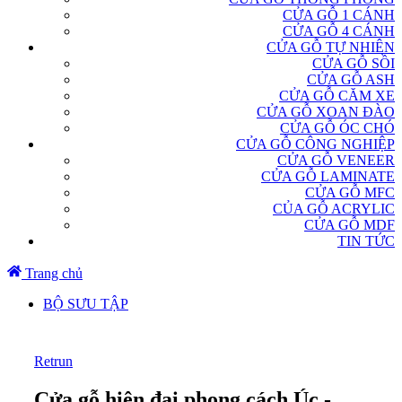
CỬA GỖ 1 CÁNH
CỬA GỖ 4 CÁNH
CỬA GỖ TỰ NHIÊN
CỬA GỖ SỒI
CỬA GỖ ASH
CỬA GỖ CĂM XE
CỬA GỖ XOAN ĐÀO
CỬA GỖ ÓC CHÓ
CỬA GỖ CÔNG NGHIỆP
CỬA GỖ VENEER
CỬA GỖ LAMINATE
CỬA GỖ MFC
CỦA GỖ ACRYLIC
CỬA GỖ MDF
TIN TỨC
Trang chủ
BỘ SƯU TẬP
Retrun
Cửa gỗ hiện đại phong cách Úc -