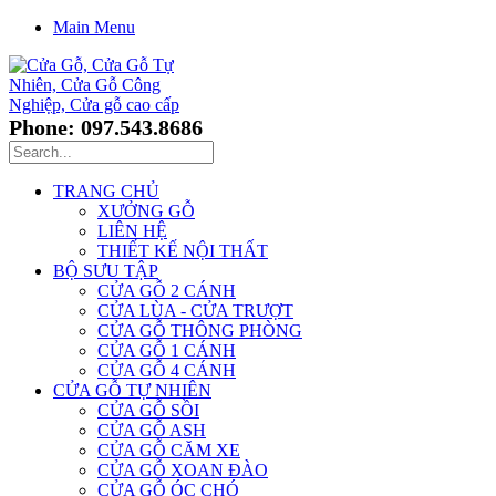
Main Menu
Phone: 097.543.8686
TRANG CHỦ
XƯỞNG GỖ
LIÊN HỆ
THIẾT KẾ NỘI THẤT
BỘ SƯU TẬP
CỬA GỖ 2 CÁNH
CỬA LÙA - CỬA TRƯỢT
CỬA GỖ THÔNG PHÒNG
CỬA GỖ 1 CÁNH
CỬA GỖ 4 CÁNH
CỬA GỖ TỰ NHIÊN
CỬA GỖ SỒI
CỬA GỖ ASH
CỬA GỖ CĂM XE
CỬA GỖ XOAN ĐÀO
CỬA GỖ ÓC CHÓ