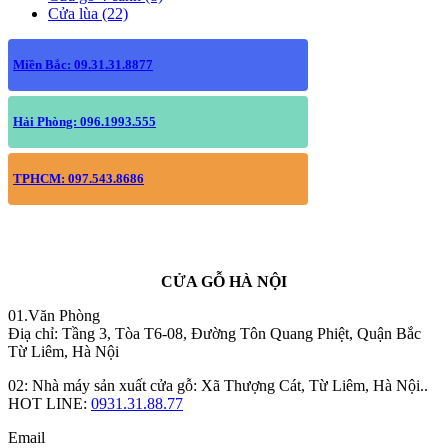
Cửa lùa (22)
Miền Bắc: 09.31.31.8877
Hải Phòng: 096.1993.555
TPHCM: 097.543.8686
CỬA GỖ HÀ NỘI
01.Văn Phòng
Điạ chỉ: Tầng 3, Tòa T6-08, Đường Tôn Quang Phiệt, Quận Bắc
Từ Liêm, Hà Nội
02: Nhà máy sản xuất cửa gỗ: Xã Thượng Cát, Từ Liêm, Hà Nội..
HOT LINE:
0931.31.88.77
Email