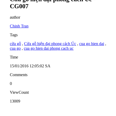
CG007
author
Chinh Tran
Tags
cửa gỗ
,
Cửa gỗ hiện đại phong cách Úc
,
cua go hien dai
,
cua go
,
cua go hien dai phong cach uc
Time
15/01/2016 12:05:02 SA
Comments
0
ViewCount
13009