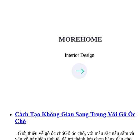
Thietkenoithat.com
0975438686
MOREHOME
Interior Design
Cách Tạo Không Gian Sang Trọng Với Gỗ Óc
Chó
- Giới thiệu về gỗ óc chóGỗ óc chó, với màu sắc nâu sẫm và
vân gỗ tự nhiên tinh tế, đã trở thành lựa chọn hàng đầu cho