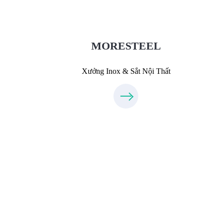
MoreSteel.vn
0931318877
MORESTEEL
Xưởng Inox & Sắt Nội Thất
Thiết Kế Nội Thất