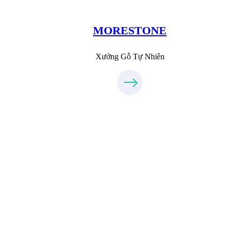
MoreStone.vn
096.389.23.3
MORESTONE
Xưởng Gỗ Tự Nhiên
Xưởng Inox & Sắt - MORESTEEL