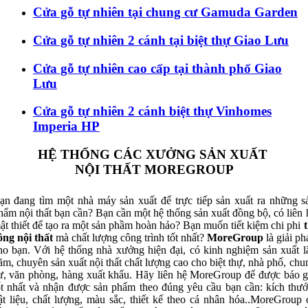
Cửa gỗ tự nhiên tại chung cư Gamuda Garden
Cửa gỗ tự nhiên 2 cánh tại biệt thự Giao Lưu
Cửa gỗ tự nhiên cao cấp tại thành phố Giao
Lưu
Cửa gỗ tự nhiên 2 cánh biệt thự Vinhomes
Imperia HP
HỆ THỐNG CÁC XƯỞNG SẢN XUẤT
NỘI THẤT MOREGROUP
ạn đang tìm một nhà máy sản xuất để trực tiếp sản xuất ra những s
hẩm nội thất bạn cần? Bạn cần một hệ thống sản xuất đồng bộ, có liên 
ật thiết để tạo ra một sản phầm hoàn hảo? Bạn muốn tiết kiệm chi phi
t
ông nội thất
mà chất lượng công trình tốt nhất?
MoreGroup
là giải ph
ho bạn. Với hệ thống nhà xưởng hiện đại, có kinh nghiệm sản xuất l
ăm, chuyên sản xuất nội thất chất lượng cao cho biệt thự, nhà phố, chu
ư, văn phòng, hàng xuất khẩu. Hãy liên hệ MoreGroup để được báo g
ốt nhất và nhận được sản phẩm theo đúng yêu cầu bạn cần: kích thướ
ật liệu, chất lượng, màu sắc, thiết kế theo cá nhân hóa..MoreGroup 