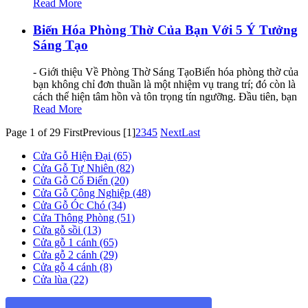
Read More
Biến Hóa Phòng Thờ Của Bạn Với 5 Ý Tưởng
Sáng Tạo
- Giới thiệu Về Phòng Thờ Sáng TạoBiến hóa phòng thờ của
bạn không chỉ đơn thuần là một nhiệm vụ trang trí; đó còn là
cách thể hiện tâm hồn và tôn trọng tín ngưỡng. Đầu tiên, bạn
Read More
Page 1 of 29
First
Previous
[1]
2
3
4
5
Next
Last
Cửa Gỗ Hiện Đại (65)
Cửa Gỗ Tự Nhiên (82)
Cửa Gỗ Cổ Điển (20)
Cửa Gỗ Công Nghiệp (48)
Cửa Gỗ Óc Chó (34)
Cửa Thông Phòng (51)
Cửa gỗ sồi (13)
Cửa gỗ 1 cánh (65)
Cửa gỗ 2 cánh (29)
Cửa gỗ 4 cánh (8)
Cửa lùa (22)