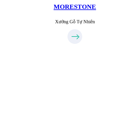
096.389.23.3
MORESTONE
Xưởng Gỗ Tự Nhiên
Xưởng Inox & Sắt - MORESTEEL
MoreSteel.vn