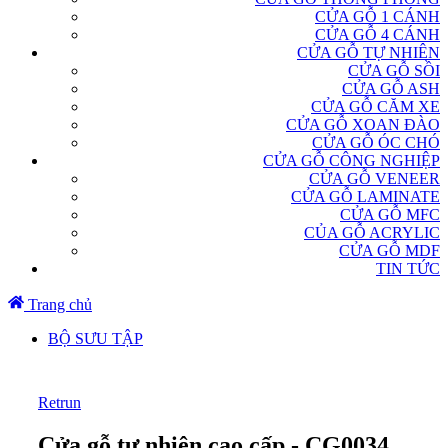
CỬA GỖ 1 CÁNH
CỬA GỖ 4 CÁNH
CỬA GỖ TỰ NHIÊN
CỬA GỖ SỒI
CỬA GỖ ASH
CỬA GỖ CĂM XE
CỬA GỖ XOAN ĐÀO
CỬA GỖ ÓC CHÓ
CỬA GỖ CÔNG NGHIỆP
CỬA GỖ VENEER
CỬA GỖ LAMINATE
CỬA GỖ MFC
CỦA GỖ ACRYLIC
CỬA GỖ MDF
TIN TỨC
Trang chủ
BỘ SƯU TẬP
Retrun
Cửa gỗ tự nhiên cao cấp - CG0034