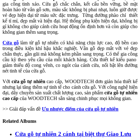
gia công tinh xảo. Cửa gỗ chắc chắn, kết cấu bền vững, bề mặt
hoàn hảo từ vân gỗ sơn, màu sắc không bị phai nhạt, luôn giữ được
vẻ đẹp hiện đại từ màu sức đặc trưng. Từng đường phào chỉ thiết
kế tỉ mỉ, đẹp mắt và hiện đại. Hệ thống phụ kiện hiện đại, không bị
gỉ không cho giúp cánh cửa hoạt động ổn định hơn và còn giúp cho
không gian thêm sang trọng.
Cửa gỗ
làm từ gỗ tự nhiên có khả năng chịu lực cao, độ bền cao
trong điều kiện khí hậu khắc nghiệt. Vân gỗ đẹp mắt với vẻ đẹp
chân thực, gần gũi mà không kém phần sang trọng. Có thể gia công
cầu kỳ theo yêu cầu của mỗi khách hàng. Cửa thiết kế kiểu pano
giảm thiểu độ cong vênh, co ngót của cánh cửa, nổi bật lên đường
nét tinh tế của cửa gỗ.
Với
cửa gỗ tự nhiên
cao cấp, WOODTECH đơn giản hóa thiết kế
nhưng lại tăng thêm sự tinh tế cho cánh cửa gỗ. Với công nghệ hiện
đại, dây chuyền sản xuất chất lượng cao, sản phẩm
cửa gỗ tự nhiên
cao cấp
của WOODTECH sẵn sàng chinh phục mọi không gian.
>> Giải đáp vấn đề
Ưu nhược điểm của cửa gỗ tự nhiên
Related Albums
Cửa gỗ tự nhiên 2 cánh tại biệt thự Giao Lưu