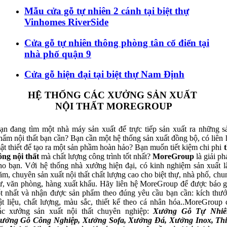
Mẫu cửa gỗ tự nhiên 2 cánh tại biệt thự
Vinhomes RiverSide
Cửa gỗ tự nhiên thông phòng tân cổ điển tại
nhà phố quận 9
Cửa gỗ hiện đại tại biệt thự Nam Định
HỆ THỐNG CÁC XƯỞNG SẢN XUẤT
NỘI THẤT MOREGROUP
ạn đang tìm một nhà máy sản xuất để trực tiếp sản xuất ra những s
hẩm nội thất bạn cần? Bạn cần một hệ thống sản xuất đồng bộ, có liên 
ật thiết để tạo ra một sản phầm hoàn hảo? Bạn muốn tiết kiệm chi phi
t
ông nội thất
mà chất lượng công trình tốt nhất?
MoreGroup
là giải ph
ho bạn. Với hệ thống nhà xưởng hiện đại, có kinh nghiệm sản xuất l
ăm, chuyên sản xuất nội thất chất lượng cao cho biệt thự, nhà phố, chu
ư, văn phòng, hàng xuất khẩu. Hãy liên hệ MoreGroup để được báo g
ốt nhất và nhận được sản phẩm theo đúng yêu cầu bạn cần: kích thướ
ật liệu, chất lượng, màu sắc, thiết kế theo cá nhân hóa..MoreGroup 
ác xưởng sản xuất nội thất chuyên nghiệp:
Xưởng Gỗ Tự Nhiê
ưởng Gỗ Công Nghiệp, Xưởng Sofa, Xưởng Đá, Xưởng Inox, Thi