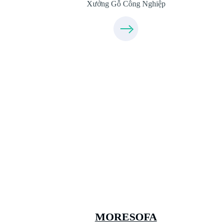
Xưởng Gỗ Công Nghiệp
Xưởng Sofa - MORESOFA
Sanxuatsofa.com
09.31.31.99.44
MORESOFA