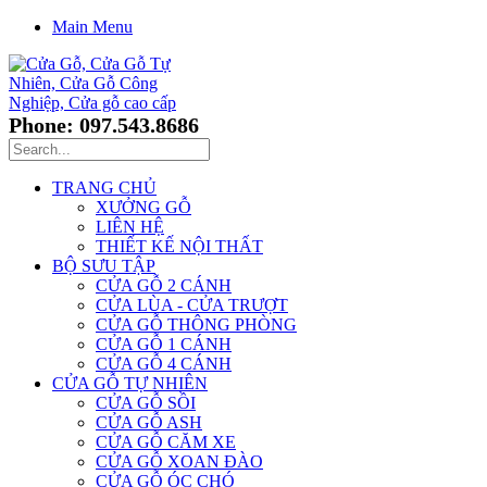
Main Menu
Phone: 097.543.8686
TRANG CHỦ
XƯỞNG GỖ
LIÊN HỆ
THIẾT KẾ NỘI THẤT
BỘ SƯU TẬP
CỬA GỖ 2 CÁNH
CỬA LÙA - CỬA TRƯỢT
CỬA GỖ THÔNG PHÒNG
CỬA GỖ 1 CÁNH
CỬA GỖ 4 CÁNH
CỬA GỖ TỰ NHIÊN
CỬA GỖ SỒI
CỬA GỖ ASH
CỬA GỖ CĂM XE
CỬA GỖ XOAN ĐÀO
CỬA GỖ ÓC CHÓ