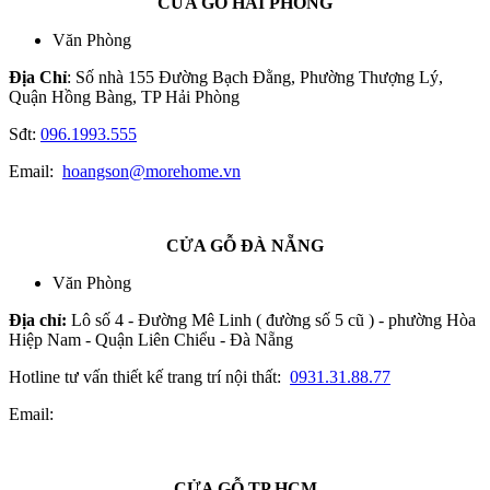
CỬA GỖ HẢI PHÒNG
Văn Phòng
Địa Chỉ
: Số nhà 155 Đường Bạch Đằng, Phường Thượng Lý,
Quận Hồng Bàng, TP Hải Phòng
Sđt:
096.1993.555
Email:
hoangson@morehome.vn
CỬA GỖ ĐÀ NẴNG
Văn Phòng
Địa chỉ:
Lô số 4 - Đường Mê Linh ( đường số 5 cũ ) - phường Hòa
Hiệp Nam - Quận Liên Chiểu - Đà Nẵng
Hotline tư vấn thiết kế trang trí nội thất:
0931.31.88.77
Email:
CỬA GỖ TP.HCM