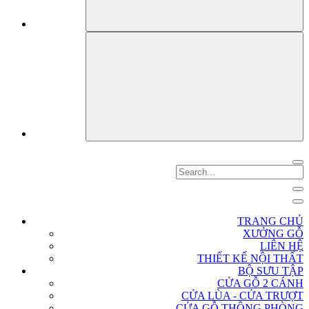
TRANG CHỦ
XƯỞNG GỖ
LIÊN HỆ
THIẾT KẾ NỘI THẤT
BỘ SƯU TẬP
CỬA GỖ 2 CÁNH
CỬA LÙA - CỬA TRƯỢT
CỬA GỖ THÔNG PHÒNG