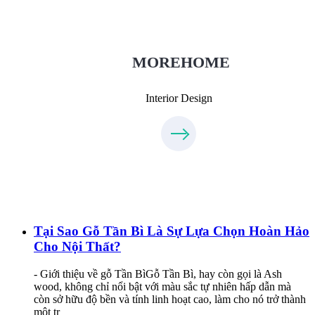
Thietkenoithat.com
0975438686
MOREHOME
Interior Design
Tại Sao Gỗ Tần Bì Là Sự Lựa Chọn Hoàn Hảo
Cho Nội Thất?
- Giới thiệu về gỗ Tần BìGỗ Tần Bì, hay còn gọi là Ash
wood, không chỉ nổi bật với màu sắc tự nhiên hấp dẫn mà
còn sở hữu độ bền và tính linh hoạt cao, làm cho nó trở thành
một tr