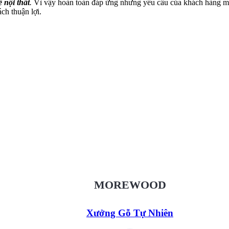
ế nội thất
.
Vì vậy hoàn toàn đáp ứng nhưng yêu cầu của khách hàng m
ách thuận lợi.
Xưởng Gỗ Tự Nhiên MoreWood
XuongGo.vn
09.31.32.33.00
MOREWOOD
Xưởng Gỗ Tự Nhiên