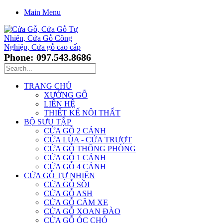
Main Menu
Phone: 097.543.8686
TRANG CHỦ
XƯỞNG GỖ
LIÊN HỆ
THIẾT KẾ NỘI THẤT
BỘ SƯU TẬP
CỬA GỖ 2 CÁNH
CỬA LÙA - CỬA TRƯỢT
CỬA GỖ THÔNG PHÒNG
CỬA GỖ 1 CÁNH
CỬA GỖ 4 CÁNH
CỬA GỖ TỰ NHIÊN
CỬA GỖ SỒI
CỬA GỖ ASH
CỬA GỖ CĂM XE
CỬA GỖ XOAN ĐÀO
CỬA GỖ ÓC CHÓ