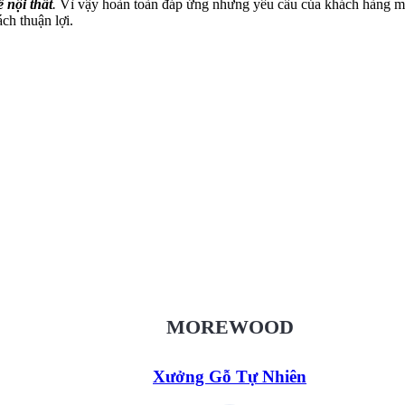
ế nội thất
.
Vì vậy hoàn toàn đáp ứng nhưng yêu cầu của khách hàng m
ách thuận lợi.
Xưởng Gỗ Tự Nhiên MoreWood
XuongGo.vn
09.31.32.33.00
MOREWOOD
Xưởng Gỗ Tự Nhiên