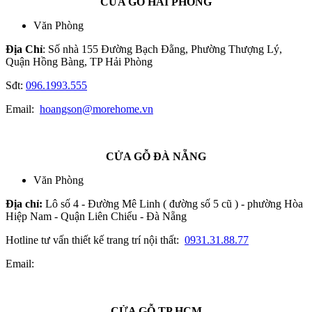
CỬA GỖ HẢI PHÒNG
Văn Phòng
Địa Chỉ
: Số nhà 155 Đường Bạch Đằng, Phường Thượng Lý,
Quận Hồng Bàng, TP Hải Phòng
Sđt:
096.1993.555
Email:
hoangson@morehome.vn
CỬA GỖ ĐÀ NẴNG
Văn Phòng
Địa chỉ:
Lô số 4 - Đường Mê Linh ( đường số 5 cũ ) - phường Hòa
Hiệp Nam - Quận Liên Chiểu - Đà Nẵng
Hotline tư vấn thiết kế trang trí nội thất:
0931.31.88.77
Email:
CỬA GỖ TP.HCM