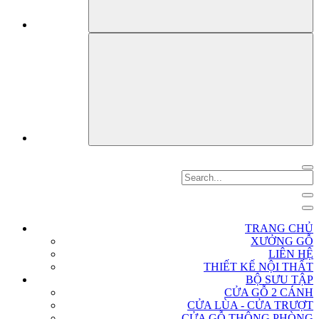
TRANG CHỦ
XƯỞNG GỖ
LIÊN HỆ
THIẾT KẾ NỘI THẤT
BỘ SƯU TẬP
CỬA GỖ 2 CÁNH
CỬA LÙA - CỬA TRƯỢT
CỬA GỖ THÔNG PHÒNG