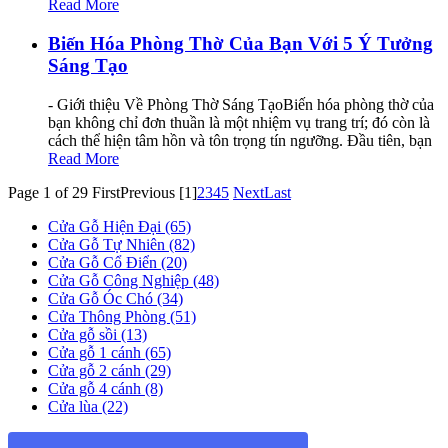
Read More
Biến Hóa Phòng Thờ Của Bạn Với 5 Ý Tưởng
Sáng Tạo
- Giới thiệu Về Phòng Thờ Sáng TạoBiến hóa phòng thờ của
bạn không chỉ đơn thuần là một nhiệm vụ trang trí; đó còn là
cách thể hiện tâm hồn và tôn trọng tín ngưỡng. Đầu tiên, bạn
Read More
Page 1 of 29
First
Previous
[1]
2
3
4
5
Next
Last
Cửa Gỗ Hiện Đại (65)
Cửa Gỗ Tự Nhiên (82)
Cửa Gỗ Cổ Điển (20)
Cửa Gỗ Công Nghiệp (48)
Cửa Gỗ Óc Chó (34)
Cửa Thông Phòng (51)
Cửa gỗ sồi (13)
Cửa gỗ 1 cánh (65)
Cửa gỗ 2 cánh (29)
Cửa gỗ 4 cánh (8)
Cửa lùa (22)