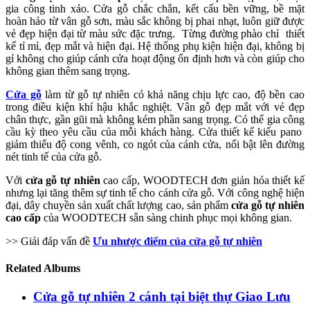
gia công tinh xảo. Cửa gỗ chắc chắn, kết cấu bền vững, bề mặt
hoàn hảo từ vân gỗ sơn, màu sắc không bị phai nhạt, luôn giữ được
vẻ đẹp hiện đại từ màu sức đặc trưng. Từng đường phào chỉ thiết
kế tỉ mỉ, đẹp mắt và hiện đại. Hệ thống phụ kiện hiện đại, không bị
gỉ không cho giúp cánh cửa hoạt động ổn định hơn và còn giúp cho
không gian thêm sang trọng.
Cửa gỗ
làm từ gỗ tự nhiên có khả năng chịu lực cao, độ bền cao
trong điều kiện khí hậu khắc nghiệt. Vân gỗ đẹp mắt với vẻ đẹp
chân thực, gần gũi mà không kém phần sang trọng. Có thể gia công
cầu kỳ theo yêu cầu của mỗi khách hàng. Cửa thiết kế kiểu pano
giảm thiểu độ cong vênh, co ngót của cánh cửa, nổi bật lên đường
nét tinh tế của cửa gỗ.
Với
cửa gỗ tự nhiên
cao cấp, WOODTECH đơn giản hóa thiết kế
nhưng lại tăng thêm sự tinh tế cho cánh cửa gỗ. Với công nghệ hiện
đại, dây chuyền sản xuất chất lượng cao, sản phẩm
cửa gỗ tự nhiên
cao cấp
của WOODTECH sẵn sàng chinh phục mọi không gian.
>> Giải đáp vấn đề
Ưu nhược điểm của cửa gỗ tự nhiên
Related Albums
Cửa gỗ tự nhiên 2 cánh tại biệt thự Giao Lưu