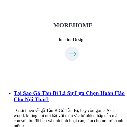
Thietkenoithat.com
0975438686
MOREHOME
Interior Design
Tại Sao Gỗ Tần Bì Là Sự Lựa Chọn Hoàn Hảo
Cho Nội Thất?
- Giới thiệu về gỗ Tần BìGỗ Tần Bì, hay còn gọi là Ash
wood, không chỉ nổi bật với màu sắc tự nhiên hấp dẫn mà
còn sở hữu độ bền và tính linh hoạt cao, làm cho nó trở thành
một tr