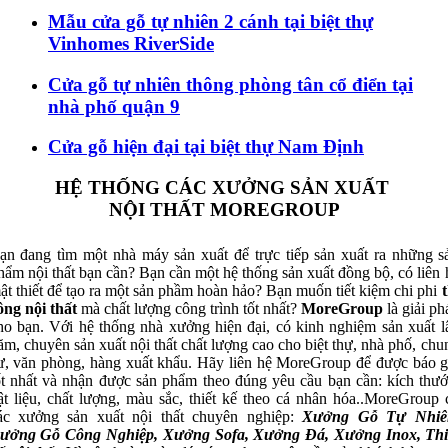
Mẫu cửa gỗ tự nhiên 2 cánh tại biệt thự
Vinhomes RiverSide
Cửa gỗ tự nhiên thông phòng tân cổ điển tại
nhà phố quận 9
Cửa gỗ hiện đại tại biệt thự Nam Định
HỆ THỐNG CÁC XƯỞNG SẢN XUẤT
NỘI THẤT MOREGROUP
ạn đang tìm một nhà máy sản xuất để trực tiếp sản xuất ra những s
hẩm nội thất bạn cần? Bạn cần một hệ thống sản xuất đồng bộ, có liên 
ật thiết để tạo ra một sản phầm hoàn hảo? Bạn muốn tiết kiệm chi phi
t
ông nội thất
mà chất lượng công trình tốt nhất?
MoreGroup
là giải ph
ho bạn. Với hệ thống nhà xưởng hiện đại, có kinh nghiệm sản xuất l
ăm, chuyên sản xuất nội thất chất lượng cao cho biệt thự, nhà phố, chu
ư, văn phòng, hàng xuất khẩu. Hãy liên hệ MoreGroup để được báo g
ốt nhất và nhận được sản phẩm theo đúng yêu cầu bạn cần: kích thướ
ật liệu, chất lượng, màu sắc, thiết kế theo cá nhân hóa..MoreGroup 
ác xưởng sản xuất nội thất chuyên nghiệp:
Xưởng Gỗ Tự Nhiê
ưởng Gỗ Công Nghiệp, Xưởng Sofa, Xưởng Đá, Xưởng Inox, Thi