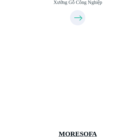
Xưởng Gỗ Công Nghiệp
Xưởng Sofa - MORESOFA
Sanxuatsofa.com
09.31.31.99.44
MORESOFA