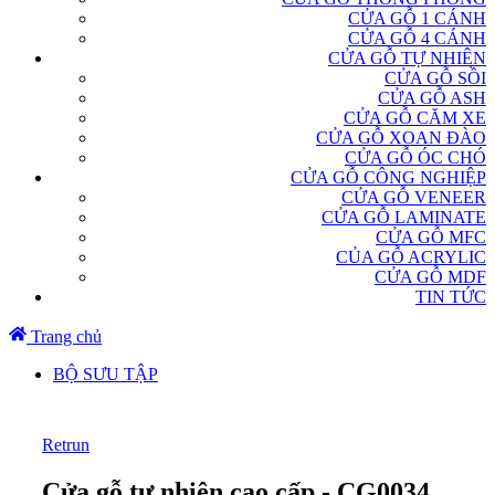
CỬA GỖ 1 CÁNH
CỬA GỖ 4 CÁNH
CỬA GỖ TỰ NHIÊN
CỬA GỖ SỒI
CỬA GỖ ASH
CỬA GỖ CĂM XE
CỬA GỖ XOAN ĐÀO
CỬA GỖ ÓC CHÓ
CỬA GỖ CÔNG NGHIỆP
CỬA GỖ VENEER
CỬA GỖ LAMINATE
CỬA GỖ MFC
CỦA GỖ ACRYLIC
CỬA GỖ MDF
TIN TỨC
Trang chủ
BỘ SƯU TẬP
Retrun
Cửa gỗ tự nhiên cao cấp - CG0034