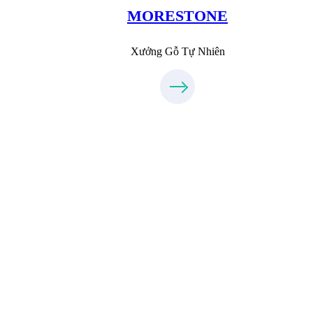
096.389.23.3
MORESTONE
Xưởng Gỗ Tự Nhiên
Xưởng Inox & Sắt - MORESTEEL
MoreSteel.vn