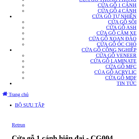
CỬA GỖ 1 CÁNH
CỬA GỖ 4 CÁNH
CỬA GỖ TỰ NHIÊN
CỬA GỖ SỒI
CỬA GỖ ASH
CỬA GỖ CĂM XE
CỬA GỖ XOAN ĐÀO
CỬA GỖ ÓC CHÓ
CỬA GỖ CÔNG NGHIỆP
CỬA GỖ VENEER
CỬA GỖ LAMINATE
CỬA GỖ MFC
CỦA GỖ ACRYLIC
CỬA GỖ MDF
TIN TỨC
Trang chủ
BỘ SƯU TẬP
Retrun
Cửa gỗ 1 cánh hiện đại - CG004