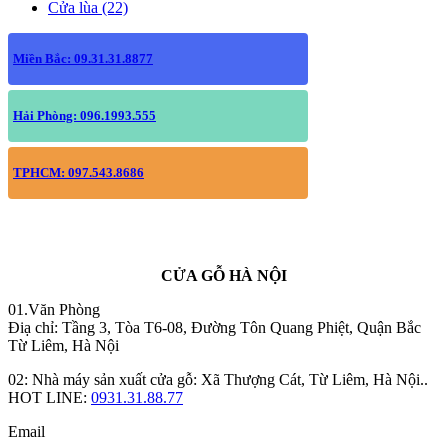
Cửa lùa (22)
Miền Bắc: 09.31.31.8877
Hải Phòng: 096.1993.555
TPHCM: 097.543.8686
CỬA GỖ HÀ NỘI
01.Văn Phòng
Điạ chỉ: Tầng 3, Tòa T6-08, Đường Tôn Quang Phiệt, Quận Bắc
Từ Liêm, Hà Nội
02: Nhà máy sản xuất cửa gỗ: Xã Thượng Cát, Từ Liêm, Hà Nội..
HOT LINE:
0931.31.88.77
Email