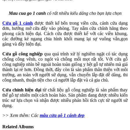
Mau cua go 1 canh
có rất nhiều kiểu dáng cho bạn lựa chọn
Cửa gỗ 1 cánh
được thiết kế bến trong viền cửa, cánh cửa dạng
đơn, hướng mở cửa đẩy vào phòng. Tay nắm cửa chính hãng theo
phong cách hiện đại. Cách cửa được thiết kế với các viền khung,
các đường kẻ ngang chia hình khối mang lại sự vuông vắn,gọn
gàng và đầy hiện đại.
Cửa gỗ công nghiệp
qua quá trình xử lý nghiêm ngặt có tác dụng
chống công vênh, co ngót và chống mối mọt rất tốt. Với cửa gỗ
công nghiệp nhìn bề ngoài hoàn toàn giống y hệt gỗ tự nhiên mà giá
thành lại rẻ hơn. Đồng thời, đây còn là sản phẩm thân thiện với môi
trường, an toàn với người sử dụng, vẫn chuyển lắp đặt dễ dàng, thi
công nhanh, thuận tiện cho cả người lắp đặt và cả gia chủ.
Cửa chính hiện đại
từ chất liệu gỗ công nghiệp là sản phẩm thay
thế gỗ tự nhiên một cách hoàn hảo. Sản phẩm đang được nhiều kiến
trúc sư lựa chọn và nhận được nhiều phản hồi tích cực từ người sử
dụng.
>> Xem thêm: Các
mẫu cửa gỗ 1 cánh đẹp
Related Albums