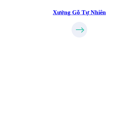
Xưởng Gỗ Tự Nhiên
Xưởng Gỗ Công Nghiệp MoreFurnitur
XuongGo.com.vn