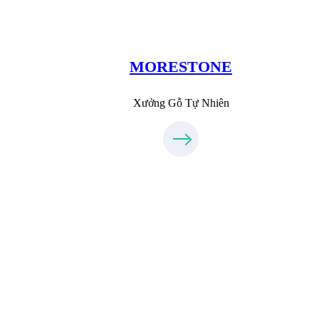
MoreStone.vn
096.389.23.3
MORESTONE
Xưởng Gỗ Tự Nhiên
Xưởng Inox & Sắt - MORESTEEL