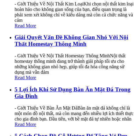
- Giới Thiệu Về Nội Thất Kim LoạiKhi chọn nội thất kim loại
hoàn hảo cho không gian sống của bạn, điều quan trọng là
phải xem xét không chỉ về kiểu dáng mà còn cả chức năng và
cảm
Read More
Giải Quyết Vấn Đề Không Gian Nhỏ Với Nội
Thất Homestay Thông Minh
- Giới Thiệu Về Nội Thất Homestay Thông MinhNội thất
homestay thông minh đang trở thành giải pháp tối ưu cho
những không gian nhỏ hẹp, giúp tối đa hóa công năng sử
dụng mà vẫn đảm
Read More
5 Lợi Ích Khi Sử Dụng Bàn Ăn Mặt Đá Trong
Gia Đình
- Giới Thiệu Về Bàn Ăn Mặt ĐáBàn ăn mặt đá không chỉ là
một món đồ nội thất, mà còn mang đến nhiều lợi ích thiết thực
cho gia đình bạn. Đầu tiên, với bề mặt đá tự nhiên hoặc nhân
Read More
5 Cách Chọn Đồ Gỗ Hương Để Tăng Vẻ Đẹp