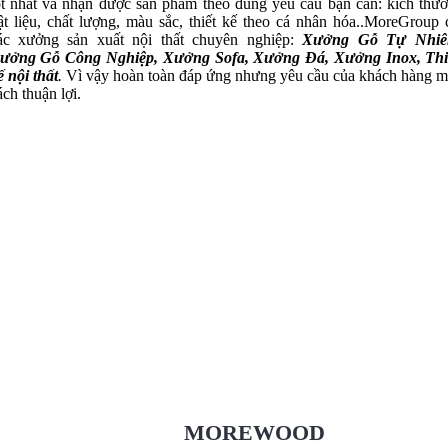
ốt nhất và nhận được sản phẩm theo đúng yêu cầu bạn cần: kích thướ
ật liệu, chất lượng, màu sắc, thiết kế theo cá nhân hóa..MoreGroup 
ác xưởng sản xuất nội thất chuyên nghiệp:
Xưởng Gỗ Tự Nhiê
ưởng Gỗ Công Nghiệp, Xưởng Sofa, Xưởng Đá, Xưởng Inox, Thi
ế nội thất
.
Vì vậy hoàn toàn đáp ứng nhưng yêu cầu của khách hàng m
ách thuận lợi.
Xưởng Gỗ Tự Nhiên MoreWood
XuongGo.vn
09.31.32.33.00
MOREWOOD