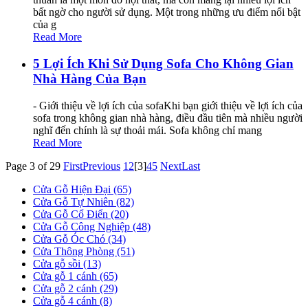
bất ngờ cho người sử dụng. Một trong những ưu điểm nổi bật
của g
Read More
5 Lợi Ích Khi Sử Dụng Sofa Cho Không Gian
Nhà Hàng Của Bạn
- Giới thiệu về lợi ích của sofaKhi bạn giới thiệu về lợi ích của
sofa trong không gian nhà hàng, điều đầu tiên mà nhiều người
nghĩ đến chính là sự thoải mái. Sofa không chỉ mang
Read More
Page 3 of 29
First
Previous
1
2
[3]
4
5
Next
Last
Cửa Gỗ Hiện Đại (65)
Cửa Gỗ Tự Nhiên (82)
Cửa Gỗ Cổ Điển (20)
Cửa Gỗ Công Nghiệp (48)
Cửa Gỗ Óc Chó (34)
Cửa Thông Phòng (51)
Cửa gỗ sồi (13)
Cửa gỗ 1 cánh (65)
Cửa gỗ 2 cánh (29)
Cửa gỗ 4 cánh (8)