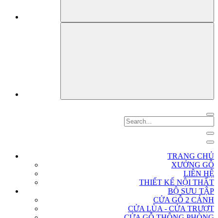
TRANG CHỦ
XƯỞNG GỖ
LIÊN HỆ
THIẾT KẾ NỘI THẤT
BỘ SƯU TẬP
CỬA GỖ 2 CÁNH
CỬA LÙA - CỬA TRƯỢT
CỬA GỖ THÔNG PHÒNG