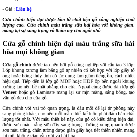
- Giá :
Liên hệ
Cửa chính hiện đại được làm từ chất liệu gỗ công nghiệp chất
lượng cao. Cửa chính màu trắng sữa hài hòa với không gian,
mang lại sự sang trọng và thẩm mỹ cho ngôi nhà
Cửa gỗ chính hiện đại màu trắng sữa hài
hòa mọi không gian
Cửa gỗ chính
được tạo nên bởi gỗ công nghiệp với cấu tạo 3 lớp:
Lớp khung xương làm bằng gỗ tự nhiên có kết hợp với lớp giấy tổ
ong hoặc bông thủy tinh có tác dụng làm giảm tiếng ồn, cách nhiệt
hiệu quả. Tiếp đến là lớp gỗ MDF hoặc HDF ốp bên ngoài khung
xương tạo nên bề mặt phẳng cho cửa. Ngoài cùng được dán lớp
gỗ
Veneer
hoặc gỗ Laminate mang lại sư mịn màng, sáng bóng, tạo
vân gỗ đẹp cho cửa gỗ.
Cửa chính với vai trò quan trọng, là đầu mối để lại từ phòng này
sang phòng khác, cho nên mỗi mẫu thiết kế luôn phải đảm bảo chất
lượng tốt nhất. Với mẫu thiết kế này, cửa gỗ có kiểu dáng hiện đại,
được sơn màu trắng sữa đầy sang trọng. Tường xung quanh được
sơn màu trắng, chân tường được gián giấy họa tiết thiên nhiên mang
lại một không gian gần gũi và hài hòa.