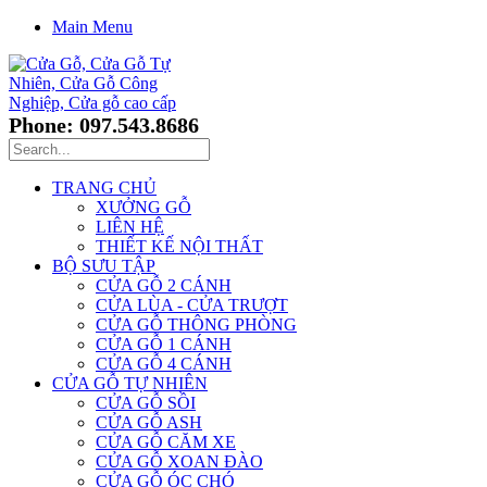
Main Menu
Phone: 097.543.8686
TRANG CHỦ
XƯỞNG GỖ
LIÊN HỆ
THIẾT KẾ NỘI THẤT
BỘ SƯU TẬP
CỬA GỖ 2 CÁNH
CỬA LÙA - CỬA TRƯỢT
CỬA GỖ THÔNG PHÒNG
CỬA GỖ 1 CÁNH
CỬA GỖ 4 CÁNH
CỬA GỖ TỰ NHIÊN
CỬA GỖ SỒI
CỬA GỖ ASH
CỬA GỖ CĂM XE
CỬA GỖ XOAN ĐÀO
CỬA GỖ ÓC CHÓ