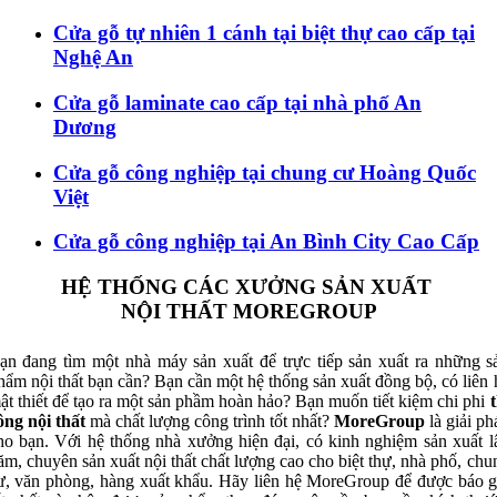
Cửa gỗ tự nhiên 1 cánh tại biệt thự cao cấp tại
Nghệ An
Cửa gỗ laminate cao cấp tại nhà phố An
Dương
Cửa gỗ công nghiệp tại chung cư Hoàng Quốc
Việt
Cửa gỗ công nghiệp tại An Bình City Cao Cấp
HỆ THỐNG CÁC XƯỞNG SẢN XUẤT
NỘI THẤT MOREGROUP
ạn đang tìm một nhà máy sản xuất để trực tiếp sản xuất ra những s
hẩm nội thất bạn cần? Bạn cần một hệ thống sản xuất đồng bộ, có liên 
ật thiết để tạo ra một sản phầm hoàn hảo? Bạn muốn tiết kiệm chi phi
t
ông nội thất
mà chất lượng công trình tốt nhất?
MoreGroup
là giải ph
ho bạn. Với hệ thống nhà xưởng hiện đại, có kinh nghiệm sản xuất l
ăm, chuyên sản xuất nội thất chất lượng cao cho biệt thự, nhà phố, chu
ư, văn phòng, hàng xuất khẩu. Hãy liên hệ MoreGroup để được báo g