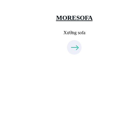
Sanxuatsofa.com
09.31.31.99.44
MORESOFA
Xưởng sofa
Xưởng Đá