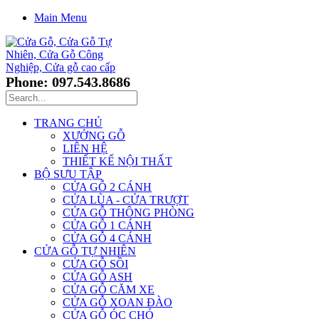
Main Menu
Phone: 097.543.8686
TRANG CHỦ
XƯỞNG GỖ
LIÊN HỆ
THIẾT KẾ NỘI THẤT
BỘ SƯU TẬP
CỬA GỖ 2 CÁNH
CỬA LÙA - CỬA TRƯỢT
CỬA GỖ THÔNG PHÒNG
CỬA GỖ 1 CÁNH
CỬA GỖ 4 CÁNH
CỬA GỖ TỰ NHIÊN
CỬA GỖ SỒI
CỬA GỖ ASH
CỬA GỖ CĂM XE
CỬA GỖ XOAN ĐÀO
CỬA GỖ ÓC CHÓ