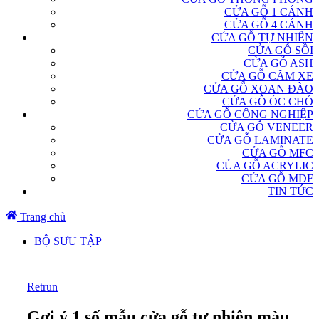
CỬA GỖ 1 CÁNH
CỬA GỖ 4 CÁNH
CỬA GỖ TỰ NHIÊN
CỬA GỖ SỒI
CỬA GỖ ASH
CỬA GỖ CĂM XE
CỬA GỖ XOAN ĐÀO
CỬA GỖ ÓC CHÓ
CỬA GỖ CÔNG NGHIỆP
CỬA GỖ VENEER
CỬA GỖ LAMINATE
CỬA GỖ MFC
CỦA GỖ ACRYLIC
CỬA GỖ MDF
TIN TỨC
Trang chủ
BỘ SƯU TẬP
Retrun
Gợi ý 1 số mẫu cửa gỗ tự nhiên màu