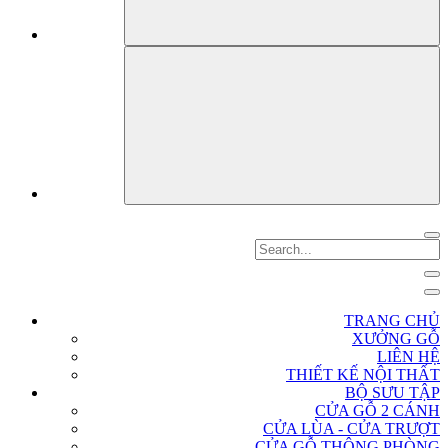
TRANG CHỦ
XƯỞNG GỖ
LIÊN HỆ
THIẾT KẾ NỘI THẤT
BỘ SƯU TẬP
CỬA GỖ 2 CÁNH
CỬA LÙA - CỬA TRƯỢT
CỬA GỖ THÔNG PHÒNG