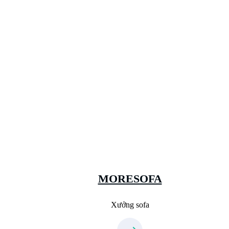
Xưởng Sofa - MORESOFA
Sanxuatsofa.com
09.31.31.99.44
MORESOFA
Xưởng sofa