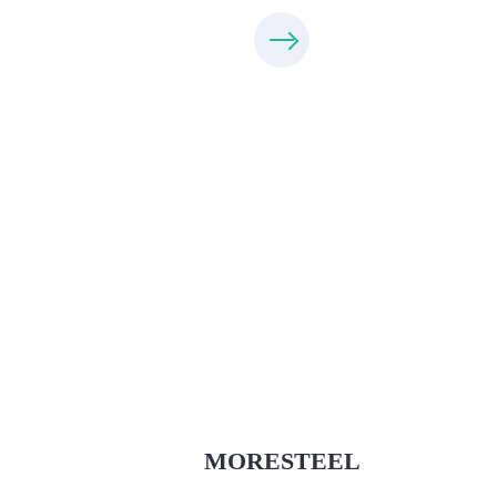
Xưởng Inox & Sắt - MORESTEEL
MoreSteel.vn
0931318877
MORESTEEL