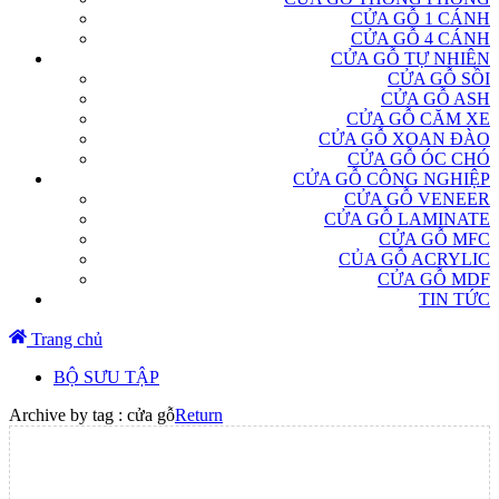
CỬA GỖ 1 CÁNH
CỬA GỖ 4 CÁNH
CỬA GỖ TỰ NHIÊN
CỬA GỖ SỒI
CỬA GỖ ASH
CỬA GỖ CĂM XE
CỬA GỖ XOAN ĐÀO
CỬA GỖ ÓC CHÓ
CỬA GỖ CÔNG NGHIỆP
CỬA GỖ VENEER
CỬA GỖ LAMINATE
CỬA GỖ MFC
CỦA GỖ ACRYLIC
CỬA GỖ MDF
TIN TỨC
Trang chủ
BỘ SƯU TẬP
Archive by tag :
cửa gỗ
Return