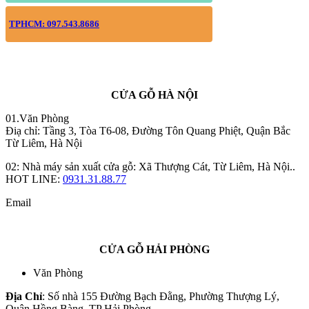
TPHCM: 097.543.8686
CỬA GỖ HÀ NỘI
01.Văn Phòng
Điạ chỉ: Tầng 3, Tòa T6-08, Đường Tôn Quang Phiệt, Quận Bắc
Từ Liêm, Hà Nội
02: Nhà máy sản xuất cửa gỗ: Xã Thượng Cát, Từ Liêm, Hà Nội..
HOT LINE:
0931.31.88.77
Email
CỬA GỖ HẢI PHÒNG
Văn Phòng
Địa Chỉ
: Số nhà 155 Đường Bạch Đằng, Phường Thượng Lý,
Quận Hồng Bàng, TP Hải Phòng