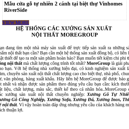
Mẫu cửa gỗ tự nhiên 2 cánh tại biệt thự Vinhomes
RiverSide
VIEW MORE
HỆ THỐNG CÁC XƯỞNG SẢN XUẤT
NỘI THẤT MOREGROUP
ạn đang tìm một nhà máy sản xuất để trực tiếp sản xuất ra những s
hẩm nội thất bạn cần? Bạn cần một hệ thống sản xuất đồng bộ, có liên 
ật thiết để tạo ra một sản phầm hoàn hảo? Bạn muốn tiết kiệm chi phi
t
ông nội thất
mà chất lượng công trình tốt nhất?
MoreGroup
là giải ph
ho bạn. Với hệ thống nhà xưởng hiện đại, có kinh nghiệm sản xuất l
ăm, chuyên sản xuất nội thất chất lượng cao cho biệt thự, nhà phố, chu
ư, văn phòng, hàng xuất khẩu. Hãy liên hệ MoreGroup để được báo g
ốt nhất và nhận được sản phẩm theo đúng yêu cầu bạn cần: kích thướ
ật liệu, chất lượng, màu sắc, thiết kế theo cá nhân hóa..MoreGroup 
ác xưởng sản xuất nội thất chuyên nghiệp:
Xưởng Gỗ Tự Nhiê
ưởng Gỗ Công Nghiệp, Xưởng Sofa, Xưởng Đá, Xưởng Inox, Thi
ế nội thất
.
Vì vậy hoàn toàn đáp ứng nhưng yêu cầu của khách hàng m
ách thuận lợi.