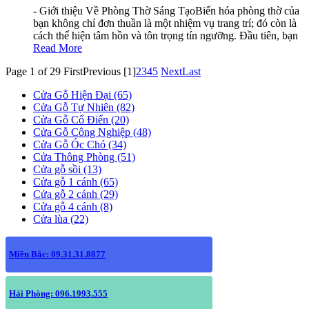
- Giới thiệu Về Phòng Thờ Sáng TạoBiến hóa phòng thờ của
bạn không chỉ đơn thuần là một nhiệm vụ trang trí; đó còn là
cách thể hiện tâm hồn và tôn trọng tín ngưỡng. Đầu tiên, bạn
Read More
Page 1 of 29
First
Previous
[1]
2
3
4
5
Next
Last
Cửa Gỗ Hiện Đại (65)
Cửa Gỗ Tự Nhiên (82)
Cửa Gỗ Cổ Điển (20)
Cửa Gỗ Công Nghiệp (48)
Cửa Gỗ Óc Chó (34)
Cửa Thông Phòng (51)
Cửa gỗ sồi (13)
Cửa gỗ 1 cánh (65)
Cửa gỗ 2 cánh (29)
Cửa gỗ 4 cánh (8)
Cửa lùa (22)
Miền Bắc: 09.31.31.8877
Hải Phòng: 096.1993.555