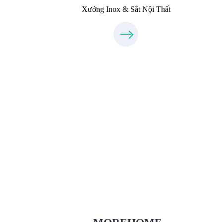
Xưởng Inox & Sắt Nội Thất
Thiết Kế Nội Thất
Thietkenoithat.com
0975438686