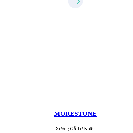
Xưởng Đá
MoreStone.vn
096.389.23.3
MORESTONE
Xưởng Gỗ Tự Nhiên