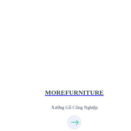
Xưởng Gỗ Công Nghiệp MoreFurnitur
XuongGo.com.vn
09.31.31.44.99
MOREFURNITURE
Xưởng Gỗ Công Nghiệp