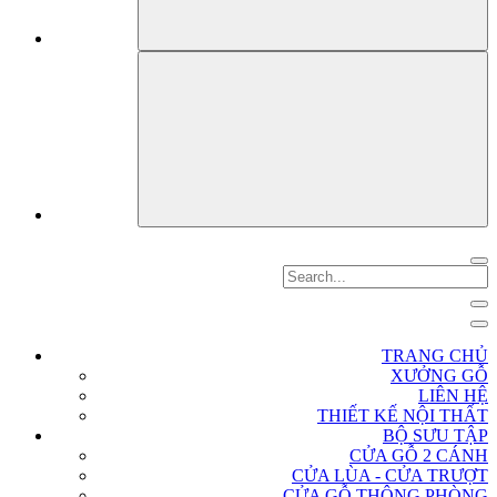
TRANG CHỦ
XƯỞNG GỖ
LIÊN HỆ
THIẾT KẾ NỘI THẤT
BỘ SƯU TẬP
CỬA GỖ 2 CÁNH
CỬA LÙA - CỬA TRƯỢT
CỬA GỖ THÔNG PHÒNG