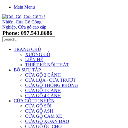
Main Menu
Phone: 097.543.8686
TRANG CHỦ
XƯỞNG GỖ
LIÊN HỆ
THIẾT KẾ NỘI THẤT
BỘ SƯU TẬP
CỬA GỖ 2 CÁNH
CỬA LÙA - CỬA TRƯỢT
CỬA GỖ THÔNG PHÒNG
CỬA GỖ 1 CÁNH
CỬA GỖ 4 CÁNH
CỬA GỖ TỰ NHIÊN
CỬA GỖ SỒI
CỬA GỖ ASH
CỬA GỖ CĂM XE
CỬA GỖ XOAN ĐÀO
CỬA GỖ ÓC CHÓ