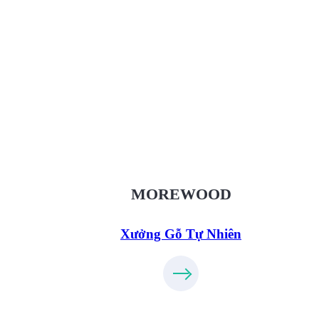
Xưởng Gỗ Tự Nhiên MoreWood
XuongGo.vn
09.31.32.33.00
MOREWOOD
Xưởng Gỗ Tự Nhiên