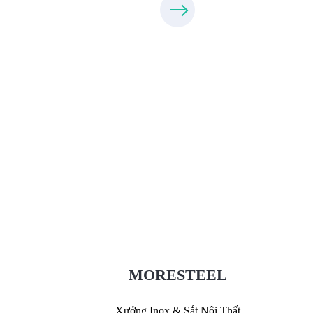
Xưởng Inox & Sắt - MORESTEEL
MoreSteel.vn
0931318877
MORESTEEL
Xưởng Inox & Sắt Nội Thất