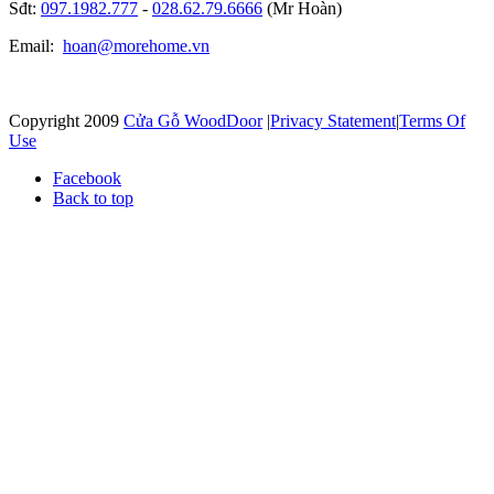
Sđt:
097.1982.777
-
028.62.79.6666
(Mr Hoàn)
Email:
hoan@morehome.vn
Copyright 2009
Cửa Gỗ WoodDoor
|
Privacy Statement
|
Terms Of
Use
Facebook
Back to top