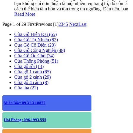
bạn không chỉ đơn thuần là một nhiệm vụ trang trí; đó còn là
cách thể hiện tâm hồn và tôn trọng tín ngưỡng. Đầu tiên, bạn
Read More
Page 1 of 29
First
Previous
[1]
2
3
4
5
Next
Last
Cửa Gỗ Hiện Đại (65)
Cửa Gỗ Tự Nhiên (82)
Cửa Gỗ Cổ Điển (20)
Cửa Gỗ Công Nghiệp (48)
Cửa Gỗ Óc Chó (34)
Cửa Thông Phòng (51)
Cửa gỗ sồi (13)
Cửa gỗ 1 cánh (65)
Cửa gỗ 2 cánh (29)
Cửa gỗ 4 cánh (8)
Cửa lùa (22)
Miền Bắc: 09.31.31.8877
Hải Phòng: 096.1993.555