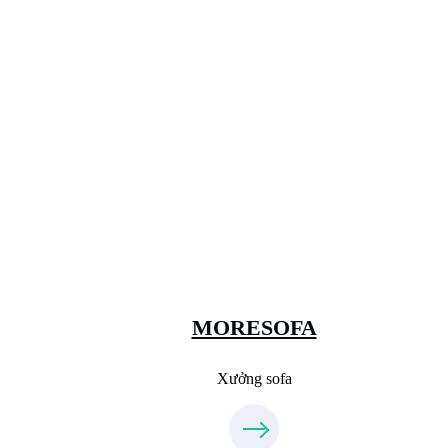
Xưởng Sofa - MORESOFA
Sanxuatsofa.com
09.31.31.99.44
MORESOFA
Xưởng sofa