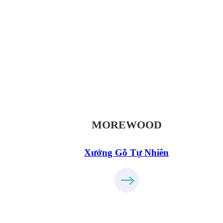
Xưởng Gỗ Tự Nhiên MoreWood
XuongGo.vn
09.31.32.33.00
MOREWOOD
Xưởng Gỗ Tự Nhiên