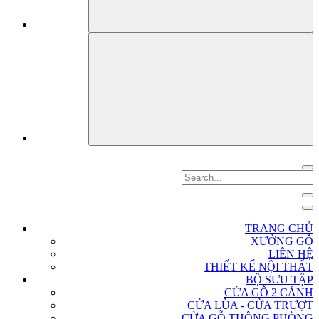
TRANG CHỦ
XƯỞNG GỖ
LIÊN HỆ
THIẾT KẾ NỘI THẤT
BỘ SƯU TẬP
CỬA GỖ 2 CÁNH
CỬA LÙA - CỬA TRƯỢT
CỬA GỖ THÔNG PHÒNG