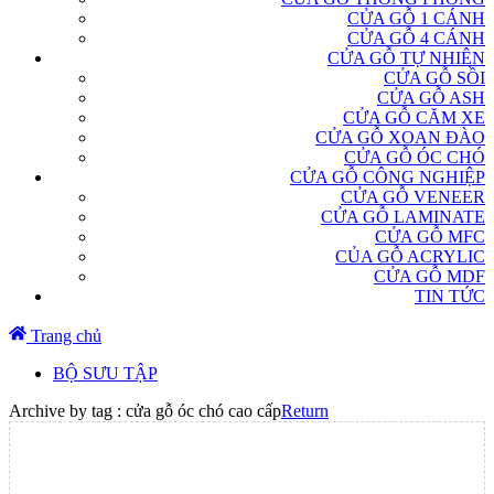
CỬA GỖ 1 CÁNH
CỬA GỖ 4 CÁNH
CỬA GỖ TỰ NHIÊN
CỬA GỖ SỒI
CỬA GỖ ASH
CỬA GỖ CĂM XE
CỬA GỖ XOAN ĐÀO
CỬA GỖ ÓC CHÓ
CỬA GỖ CÔNG NGHIỆP
CỬA GỖ VENEER
CỬA GỖ LAMINATE
CỬA GỖ MFC
CỦA GỖ ACRYLIC
CỬA GỖ MDF
TIN TỨC
Trang chủ
BỘ SƯU TẬP
Archive by tag :
cửa gỗ óc chó cao cấp
Return