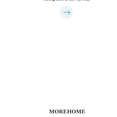
Thiết Kế Nội Thất
Thietkenoithat.com
0975438686
MOREHOME