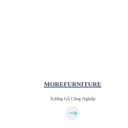
Xưởng Gỗ Công Nghiệp MoreFurnitur
XuongGo.com.vn
09.31.31.44.99
MOREFURNITURE
Xưởng Gỗ Công Nghiệp