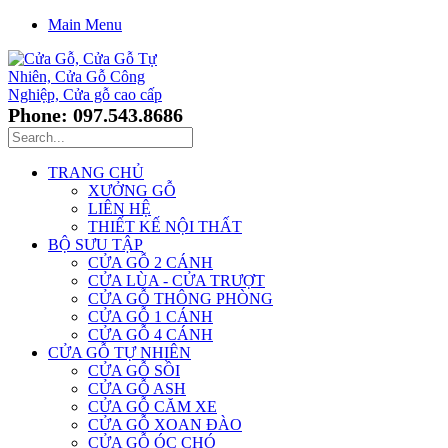
Main Menu
Phone: 097.543.8686
TRANG CHỦ
XƯỞNG GỖ
LIÊN HỆ
THIẾT KẾ NỘI THẤT
BỘ SƯU TẬP
CỬA GỖ 2 CÁNH
CỬA LÙA - CỬA TRƯỢT
CỬA GỖ THÔNG PHÒNG
CỬA GỖ 1 CÁNH
CỬA GỖ 4 CÁNH
CỬA GỖ TỰ NHIÊN
CỬA GỖ SỒI
CỬA GỖ ASH
CỬA GỖ CĂM XE
CỬA GỖ XOAN ĐÀO
CỬA GỖ ÓC CHÓ