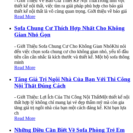
- Giới Thiệu Về Báo Giá Thiết Kế Nội ThấtTrong lĩnh vực
thiết kế nội thất, việc tìm ra giải pháp phù hợp cho báo giá
thiết kế nội thất là vô cùng quan trọng. Giới thiệu về báo giá
Read More
Sofa Chung Cư Thích Hợp Nhất Cho Không
Gian Nhỏ Gọn
- Giới Thiệu Sofa Chung Cư Cho Không Gian NhỏKhi nói
đến việc chọn sofa chung cư cho không gian nhỏ, yếu tố đầu
tiên cần cân nhắc là kích thước và thiết kế. Một bộ sofa thông
minh
Read More
Tăng Giá Trị Ngôi Nhà Của Bạn Với Thi Công
Nội Thất Đúng Cách
- Giới Thiệu: Lợi Ích Của Thi Công Nội ThấtMột thiết kế nội
thất hợp lý không chỉ mang lại vẻ đẹp thẩm mỹ mà còn gia
tăng giá trị ngôi nhà của bạn một cách đáng kể. Khi bạn lựa
ch
Read More
Những Điều Cần Biết Về Sofa Phòng Trẻ Em