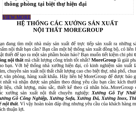
thông phòng tại biệt thự hiện đại
VIEW MORE
HỆ THỐNG CÁC XƯỞNG SẢN XUẤT
NỘI THẤT MOREGROUP
ạn đang tìm một nhà máy sản xuất để trực tiếp sản xuất ra những s
hẩm nội thất bạn cần? Bạn cần một hệ thống sản xuất đồng bộ, có liên 
ật thiết để tạo ra một sản phầm hoàn hảo? Bạn muốn tiết kiệm chi phi
t
ông nội thất
mà chất lượng công trình tốt nhất?
MoreGroup
là giải ph
ho bạn. Với hệ thống nhà xưởng hiện đại, có kinh nghiệm sản xuất l
ăm, chuyên sản xuất nội thất chất lượng cao cho biệt thự, nhà phố, chu
ư, văn phòng, hàng xuất khẩu. Hãy liên hệ MoreGroup để được báo g
ốt nhất và nhận được sản phẩm theo đúng yêu cầu bạn cần: kích thướ
ật liệu, chất lượng, màu sắc, thiết kế theo cá nhân hóa..MoreGroup 
ác xưởng sản xuất nội thất chuyên nghiệp:
Xưởng Gỗ Tự Nhiê
ưởng Gỗ Công Nghiệp, Xưởng Sofa, Xưởng Đá, Xưởng Inox, Thi
ế nội thất
.
Vì vậy hoàn toàn đáp ứng nhưng yêu cầu của khách hàng m
ách thuận lợi.