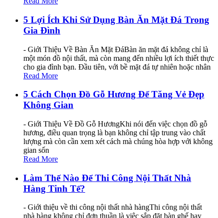
Read More
5 Lợi Ích Khi Sử Dụng Bàn Ăn Mặt Đá Trong
Gia Đình
- Giới Thiệu Về Bàn Ăn Mặt ĐáBàn ăn mặt đá không chỉ là
một món đồ nội thất, mà còn mang đến nhiều lợi ích thiết thực
cho gia đình bạn. Đầu tiên, với bề mặt đá tự nhiên hoặc nhân
Read More
5 Cách Chọn Đồ Gỗ Hương Để Tăng Vẻ Đẹp
Không Gian
- Giới Thiệu Về Đồ Gỗ HươngKhi nói đến việc chọn đồ gỗ
hương, điều quan trọng là bạn không chỉ tập trung vào chất
lượng mà còn cần xem xét cách mà chúng hòa hợp với không
gian sốn
Read More
Làm Thế Nào Để Thi Công Nội Thất Nhà
Hàng Tinh Tế?
- Giới thiệu về thi công nội thất nhà hàngThi công nội thất
nhà hàng không chỉ đơn thuần là việc sắp đặt bàn ghế hay