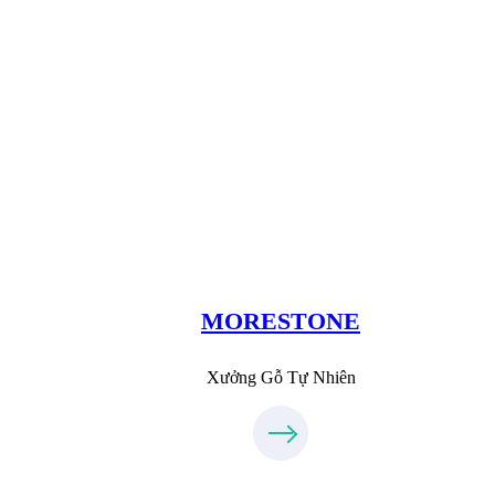
Xưởng Đá
MoreStone.vn
096.389.23.3
MORESTONE
Xưởng Gỗ Tự Nhiên