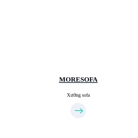
Xưởng Sofa - MORESOFA
Sanxuatsofa.com
09.31.31.99.44
MORESOFA
Xưởng sofa