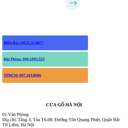
Miền Bắc: 09.31.31.8877
Hải Phòng: 096.1993.555
TPHCM: 097.543.8686
CỬA GỖ HÀ NỘI
01.Văn Phòng
Điạ chỉ: Tầng 3, Tòa T6-08, Đường Tôn Quang Phiệt, Quận Bắc
Từ Liêm, Hà Nội