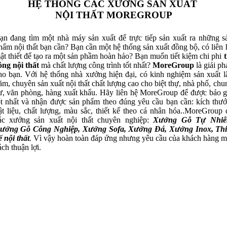
HỆ THỐNG CÁC XƯỞNG SẢN XUẤT
NỘI THẤT MOREGROUP
ạn đang tìm một nhà máy sản xuất để trực tiếp sản xuất ra những s
hẩm nội thất bạn cần? Bạn cần một hệ thống sản xuất đồng bộ, có liên 
ật thiết để tạo ra một sản phầm hoàn hảo? Bạn muốn tiết kiệm chi phi
t
ông nội thất
mà chất lượng công trình tốt nhất?
MoreGroup
là giải ph
ho bạn. Với hệ thống nhà xưởng hiện đại, có kinh nghiệm sản xuất l
ăm, chuyên sản xuất nội thất chất lượng cao cho biệt thự, nhà phố, chu
ư, văn phòng, hàng xuất khẩu. Hãy liên hệ MoreGroup để được báo g
ốt nhất và nhận được sản phẩm theo đúng yêu cầu bạn cần: kích thướ
ật liệu, chất lượng, màu sắc, thiết kế theo cá nhân hóa..MoreGroup 
ác xưởng sản xuất nội thất chuyên nghiệp:
Xưởng Gỗ Tự Nhiê
ưởng Gỗ Công Nghiệp, Xưởng Sofa, Xưởng Đá, Xưởng Inox, Thi
ế nội thất
.
Vì vậy hoàn toàn đáp ứng nhưng yêu cầu của khách hàng m
ách thuận lợi.