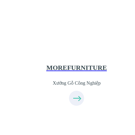
Xưởng Gỗ Công Nghiệp MoreFurnitur
XuongGo.com.vn
09.31.31.44.99
MOREFURNITURE
Xưởng Gỗ Công Nghiệp