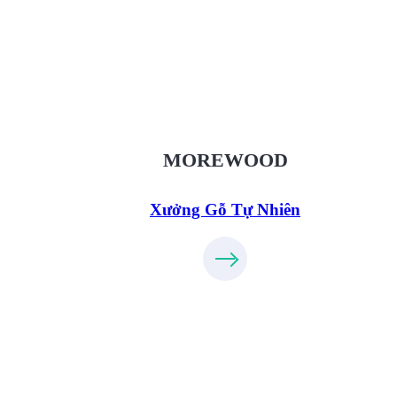
Xưởng Gỗ Tự Nhiên MoreWood
XuongGo.vn
09.31.32.33.00
MOREWOOD
Xưởng Gỗ Tự Nhiên