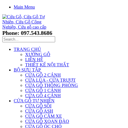
Main Menu
Phone: 097.543.8686
TRANG CHỦ
XƯỞNG GỖ
LIÊN HỆ
THIẾT KẾ NỘI THẤT
BỘ SƯU TẬP
CỬA GỖ 2 CÁNH
CỬA LÙA - CỬA TRƯỢT
CỬA GỖ THÔNG PHÒNG
CỬA GỖ 1 CÁNH
CỬA GỖ 4 CÁNH
CỬA GỖ TỰ NHIÊN
CỬA GỖ SỒI
CỬA GỖ ASH
CỬA GỖ CĂM XE
CỬA GỖ XOAN ĐÀO
CỬA GỖ ÓC CHÓ