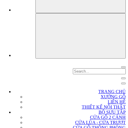
TRANG CHỦ
XƯỞNG GỖ
LIÊN HỆ
THIẾT KẾ NỘI THẤT
BỘ SƯU TẬP
CỬA GỖ 2 CÁNH
CỬA LÙA - CỬA TRƯỢT
CỬA GỖ THÔNG PHÒNG