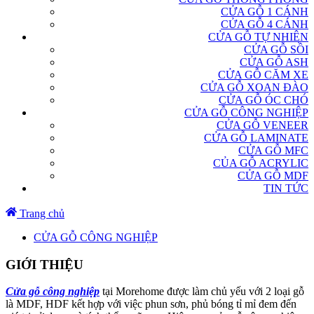
CỬA GỖ 1 CÁNH
CỬA GỖ 4 CÁNH
CỬA GỖ TỰ NHIÊN
CỬA GỖ SỒI
CỬA GỖ ASH
CỬA GỖ CĂM XE
CỬA GỖ XOAN ĐÀO
CỬA GỖ ÓC CHÓ
CỬA GỖ CÔNG NGHIỆP
CỬA GỖ VENEER
CỬA GỖ LAMINATE
CỬA GỖ MFC
CỦA GỖ ACRYLIC
CỬA GỖ MDF
TIN TỨC
Trang chủ
CỬA GỖ CÔNG NGHIỆP
GIỚI THIỆU
Cửa gỗ công nghiệp
tại Morehome được làm chủ yếu với 2 loại gỗ
là MDF, HDF kết hợp với việc phun sơn, phủ bóng tỉ mỉ đem đến