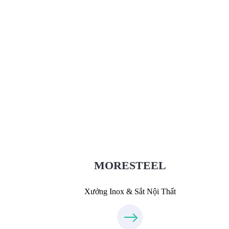
Xưởng Inox & Sắt - MORESTEEL
MoreSteel.vn
0931318877
MORESTEEL
Xưởng Inox & Sắt Nội Thất