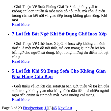
- Giới Thiệu Về Sofa Phòng Giải TríSofa phòng giải trí
không chỉ đơn thuần là một món đồ nội thất, mà còn là biểu
tượng của sự kết nối và giao tiếp trong không gian sống. Khi
mọi
Read More
7 Lợi Ích Bất Ngờ Khi Sử Dụng Ghế Inox Xếp
- Giới Thiệu Về Ghế Inox XếpGhế inox xếp không chỉ đơn
thuần là một món đồ nội thất, mà còn mang lại nhiều lợi ích
bất ngờ cho người sử dụng. Một trong những ưu điểm nổi bật
của g
Read More
5 Lợi Ích Khi Sử Dụng Sofa Cho Không Gian
Nhà Hàng Của Bạn
- Giới thiệu về lợi ích của sofaKhi bạn giới thiệu về lợi ích của
sofa trong không gian nhà hàng, điều đầu tiên mà nhiều người
nghĩ đến chính là sự thoải mái. Sofa không chỉ mang
Read More
Page 3 of 29
First
Previous
1
2
[3]
4
5
Next
Last