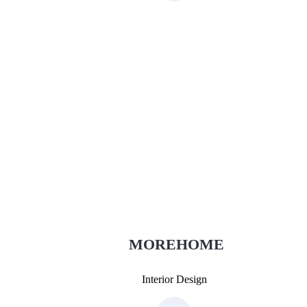
Thiết Kế Nội Thất
Thietkenoithat.com
0975438686
MOREHOME
Interior Design