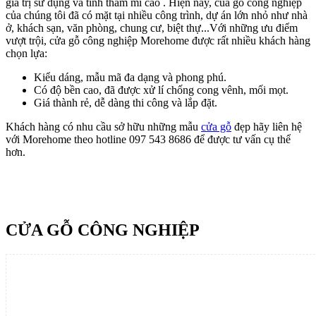
giá trị sử dụng và tính thẩm mĩ cao . Hiện nay, của gỗ công nghiệp
của chúng tôi đã có mặt tại nhiều công trình, dự án lớn nhỏ như nhà
ở, khách sạn, văn phòng, chung cư, biệt thự...Với những ưu điểm
vượt trội, cửa gỗ công nghiệp Morehome được rất nhiều khách hàng
chọn lựa:
Kiểu dáng, mẫu mã đa dạng và phong phú.
Có độ bền cao, đã được xử lí chống cong vênh, mối mọt.
Giá thành rẻ, dễ dàng thi công và lắp đặt.
Khách hàng có nhu cầu sở hữu những mẫu
cửa gỗ
đẹp hãy liên hệ
với Morehome theo hotline 097 543 8686 để được tư vấn cụ thể
hơn.
CỬA GỖ CÔNG NGHIỆP