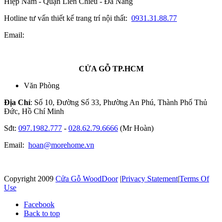
Hiệp Nam - Quận Liên Chiểu - Đà Nẵng
Hotline tư vấn thiết kế trang trí nội thất:
0931.31.88.77
Email:
CỬA GỖ TP.HCM
Văn Phòng
Địa Chỉ
: Số 10, Đường Số 33, Phường An Phú, Thành Phố Thủ
Đức, Hồ Chí Minh
Sđt:
097.1982.777
-
028.62.79.6666
(Mr Hoàn)
Email:
hoan@morehome.vn
Copyright 2009
Cửa Gỗ WoodDoor
|
Privacy Statement
|
Terms Of
Use
Facebook
Back to top