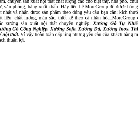
ăm, chuyên sản xuất nội thất chất lượng cao cho biệt thự, nhà phố, chu
ư, văn phòng, hàng xuất khẩu. Hãy liên hệ MoreGroup để được báo g
ốt nhất và nhận được sản phẩm theo đúng yêu cầu bạn cần: kích thướ
ật liệu, chất lượng, màu sắc, thiết kế theo cá nhân hóa..MoreGroup 
ác xưởng sản xuất nội thất chuyên nghiệp:
Xưởng Gỗ Tự Nhiê
ưởng Gỗ Công Nghiệp, Xưởng Sofa, Xưởng Đá, Xưởng Inox, Thi
ế nội thất
.
Vì vậy hoàn toàn đáp ứng nhưng yêu cầu của khách hàng m
ách thuận lợi.
Xưởng Gỗ Tự Nhiên MoreWood
XuongGo.vn