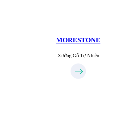
MoreStone.vn
096.389.23.3
MORESTONE
Xưởng Gỗ Tự Nhiên