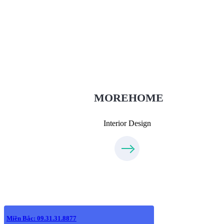
Thiết Kế Nội Thất
Thietkenoithat.com
0975438686
MOREHOME
Interior Design
Miền Bắc: 09.31.31.8877