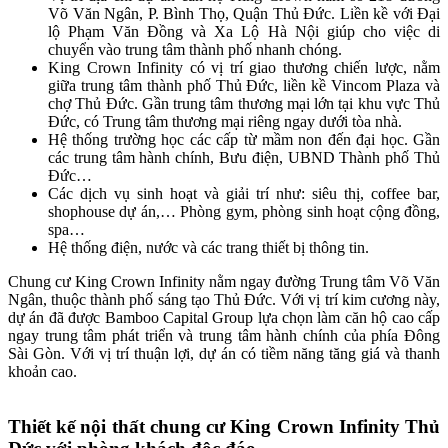
Võ Văn Ngân, P. Bình Thọ, Quận Thủ Đức. Liền kề với Đại
lộ Phạm Văn Đồng và Xa Lộ Hà Nội giúp cho việc di
chuyển vào trung tâm thành phố nhanh chóng.
King Crown Infinity có vị trí giao thương chiến lược, nằm
giữa trung tâm thành phố Thủ Đức, liền kề Vincom Plaza và
chợ Thủ Đức. Gần trung tâm thương mại lớn tại khu vực Thủ
Đức, có Trung tâm thương mại riêng ngay dưới tòa nhà.
Hệ thống trường học các cấp từ mầm non đến đại học. Gần
các trung tâm hành chính, Bưu điện, UBND Thành phố Thủ
Đức…
Các dịch vụ sinh hoạt và giải trí như: siêu thị, coffee bar,
shophouse dự án,… Phòng gym, phòng sinh hoạt cộng đồng,
spa…
Hệ thống điện, nước và các trang thiết bị thông tin.
Chung cư King Crown Infinity nằm ngay đường Trung tâm Võ Văn
Ngân, thuộc thành phố sáng tạo Thủ Đức. Với vị trí kim cương này,
dự án đã được Bamboo Capital Group lựa chọn làm căn hộ cao cấp
ngay trung tâm phát triển và trung tâm hành chính của phía Đông
Sài Gòn. Với vị trí thuận lợi, dự án có tiềm năng tăng giá và thanh
khoản cao.
Thiết kế nội thất chung cư King Crown Infinity Thủ