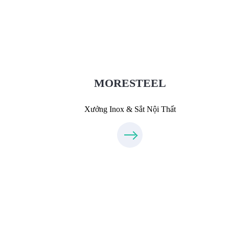
Xưởng Inox & Sắt - MORESTEEL
MoreSteel.vn
0931318877
MORESTEEL
Xưởng Inox & Sắt Nội Thất