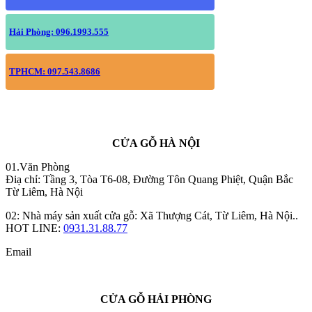
Hải Phòng: 096.1993.555
TPHCM: 097.543.8686
CỬA GỖ HÀ NỘI
01.Văn Phòng
Điạ chỉ: Tầng 3, Tòa T6-08, Đường Tôn Quang Phiệt, Quận Bắc
Từ Liêm, Hà Nội
02: Nhà máy sản xuất cửa gỗ: Xã Thượng Cát, Từ Liêm, Hà Nội..
HOT LINE:
0931.31.88.77
Email
CỬA GỖ HẢI PHÒNG