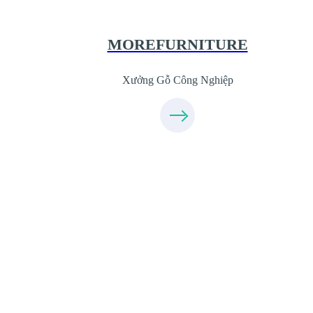
XuongGo.com.vn
09.31.31.44.99
MOREFURNITURE
Xưởng Gỗ Công Nghiệp
Xưởng Sofa - MORESOFA