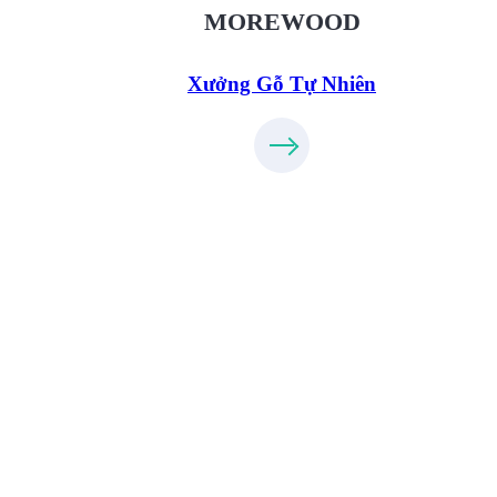
09.31.32.33.00
MOREWOOD
Xưởng Gỗ Tự Nhiên
Xưởng Gỗ Công Nghiệp MoreFurnitur