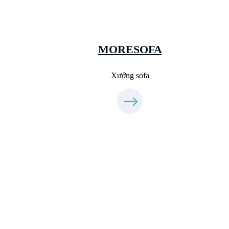
Sanxuatsofa.com
09.31.31.99.44
MORESOFA
Xưởng sofa
Xưởng Đá