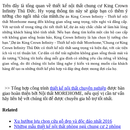
Trên đây là tổng quan về thiết kế nội thất chung cư King Crown
Infinity Thủ Đức. Hy vọng thông tin này sẽ giúp bạn có thêm ý
tưởng cho ngôi nhà của mình.
Dự án King Crown Infinity - Thiết kế nội
thất Morehome mang đến không gian sống sang trọng, tiện nghi và đẳng cấp.
Với sự tinh tế trong từng chi tiết thiết kế, dự án này chắc chắn sẽ làm hài lòng
những khách hàng khó tính nhất. Nếu bạn đang tìm kiếm một căn hộ cao cấp
với không gian sống hoàn hảo, King Crown Infinity là lựa chọn lý tưởng cho
bạn.",Dự án King Crown Infinity - Thiết kế nội thất Morehome,"Chung cư King
Crown Infinity Thủ Đức có thiết kế nội thất sang trọng và hiện đại, với các tiện
ích và vị trí thuận lợi. Cư dân có thể trải nghiệm không gian sống thoải mái và
ấn tượng."
Chúng tôi hiểu rằng mỗi gia đình có những yêu cầu riêng về không
gian sống, do đó chúng tôi luôn lắng nghe ý kiến ​​và mong muốn của khách
hàng để tạo ra những thiết kế phù hợp và đáp ứng được mong đợi của họ.
>> Tổng hợp công trình
thiết kế nội thất chuyên nghiệp
được bàn
giao hoàn thiện bởi Nội thất MOREHOME, nếu quý vị cần tư vấn
hãy liên hệ với chúng tôi để được chuyên gia hỗ trợ tốt nhất.
Related
Xu hướng lựa chọn cửa gỗ đẹp và độc đáo nhất 2016
Những mẫu thiết kế nội thất phòng ngủ chung cư 2 phòng