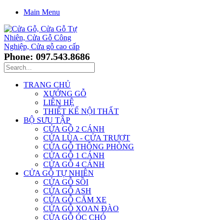
Main Menu
Phone: 097.543.8686
TRANG CHỦ
XƯỞNG GỖ
LIÊN HỆ
THIẾT KẾ NỘI THẤT
BỘ SƯU TẬP
CỬA GỖ 2 CÁNH
CỬA LÙA - CỬA TRƯỢT
CỬA GỖ THÔNG PHÒNG
CỬA GỖ 1 CÁNH
CỬA GỖ 4 CÁNH
CỬA GỖ TỰ NHIÊN
CỬA GỖ SỒI
CỬA GỖ ASH
CỬA GỖ CĂM XE
CỬA GỖ XOAN ĐÀO
CỬA GỖ ÓC CHÓ