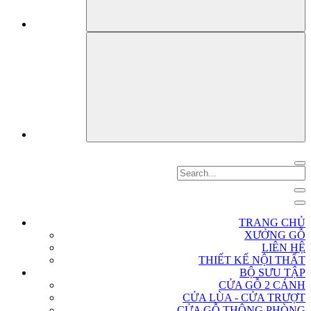
TRANG CHỦ
XƯỞNG GỖ
LIÊN HỆ
THIẾT KẾ NỘI THẤT
BỘ SƯU TẬP
CỬA GỖ 2 CÁNH
CỬA LÙA - CỬA TRƯỢT
CỬA GỖ THÔNG PHÒNG