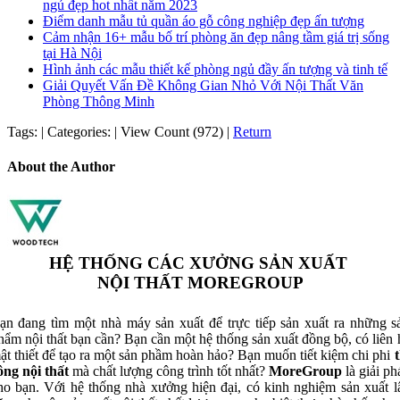
ngủ đẹp hot nhất năm 2023
Điểm danh mẫu tủ quần áo gỗ công nghiệp đẹp ấn tượng
Cảm nhận 16+ mẫu bố trí phòng ăn đẹp nâng tầm giá trị sống
tại Hà Nội
Hình ảnh các mẫu thiết kế phòng ngủ đầy ấn tượng và tinh tế
Giải Quyết Vấn Đề Không Gian Nhỏ Với Nội Thất Văn
Phòng Thông Minh
Tags:
|
Categories:
|
View Count (972)
|
Return
About the Author
HỆ THỐNG CÁC XƯỞNG SẢN XUẤT
NỘI THẤT MOREGROUP
ạn đang tìm một nhà máy sản xuất để trực tiếp sản xuất ra những s
hẩm nội thất bạn cần? Bạn cần một hệ thống sản xuất đồng bộ, có liên 
ật thiết để tạo ra một sản phầm hoàn hảo? Bạn muốn tiết kiệm chi phi
t
ông nội thất
mà chất lượng công trình tốt nhất?
MoreGroup
là giải ph
ho bạn. Với hệ thống nhà xưởng hiện đại, có kinh nghiệm sản xuất l