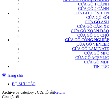
CỬA GỖ 1 CÁNH
CỬA GỖ 4 CÁNH
CỬA GỖ TỰ NHIÊN
CỬA GỖ SỒI
CỬA GỖ ASH
CỬA GỖ CĂM XE
CỬA GỖ XOAN ĐÀO
CỬA GỖ ÓC CHÓ
CỬA GỖ CÔNG NGHIỆP
CỬA GỖ VENEER
CỬA GỖ LAMINATE
CỬA GỖ MFC
CỦA GỖ ACRYLIC
CỬA GỖ MDF
TIN TỨC
Trang chủ
BỘ SƯU TẬP
Archive by category :
Cửa gỗ sồi
Return
Cửa gỗ sồi