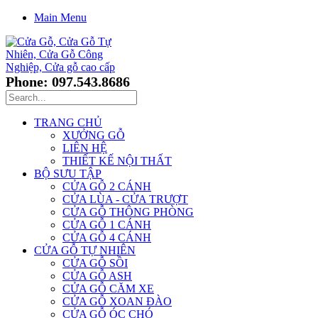
Main Menu
Phone: 097.543.8686
TRANG CHỦ
XƯỞNG GỖ
LIÊN HỆ
THIẾT KẾ NỘI THẤT
BỘ SƯU TẬP
CỬA GỖ 2 CÁNH
CỬA LÙA - CỬA TRƯỢT
CỬA GỖ THÔNG PHÒNG
CỬA GỖ 1 CÁNH
CỬA GỖ 4 CÁNH
CỬA GỖ TỰ NHIÊN
CỬA GỖ SỒI
CỬA GỖ ASH
CỬA GỖ CĂM XE
CỬA GỖ XOAN ĐÀO
CỬA GỖ ÓC CHÓ