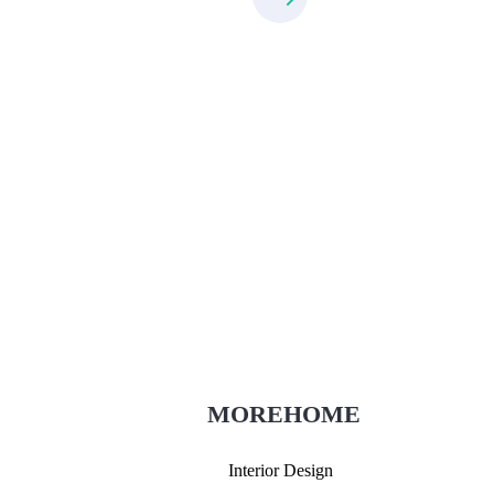
Thiết Kế Nội Thất
Thietkenoithat.com
0975438686
MOREHOME
Interior Design