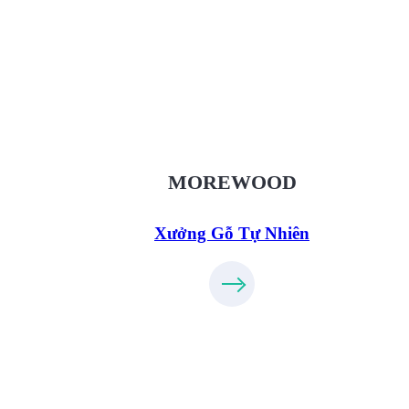
Xưởng Gỗ Tự Nhiên MoreWood
XuongGo.vn
09.31.32.33.00
MOREWOOD
Xưởng Gỗ Tự Nhiên