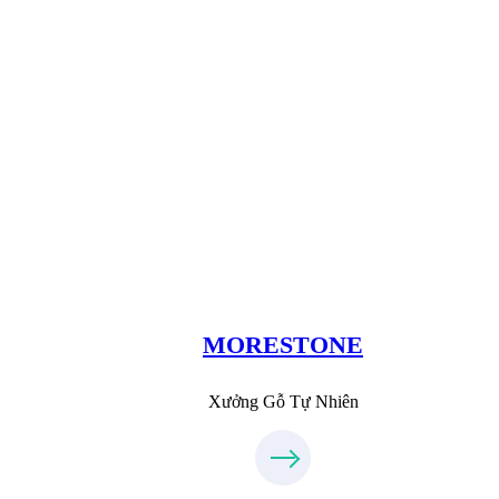
Xưởng Đá
MoreStone.vn
096.389.23.3
MORESTONE
Xưởng Gỗ Tự Nhiên