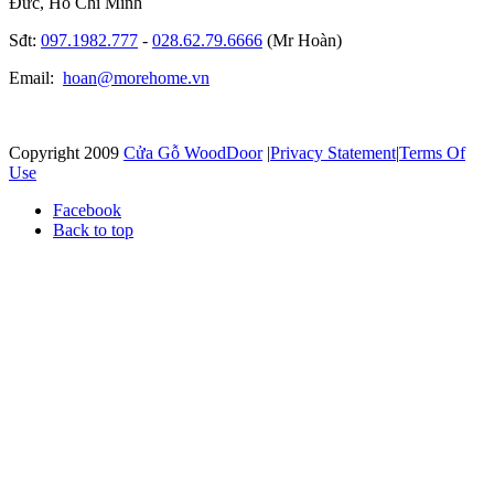
Đức, Hồ Chí Minh
Sđt:
097.1982.777
-
028.62.79.6666
(Mr Hoàn)
Email:
hoan@morehome.vn
Copyright 2009
Cửa Gỗ WoodDoor
|
Privacy Statement
|
Terms Of
Use
Facebook
Back to top