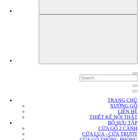
TRANG CHỦ
XƯỞNG GỖ
LIÊN HỆ
THIẾT KẾ NỘI THẤT
BỘ SƯU TẬP
CỬA GỖ 2 CÁNH
CỬA LÙA - CỬA TRƯỢT
CỬA GỖ THÔNG PHÒNG