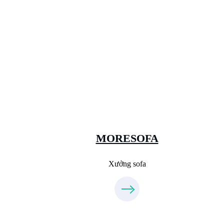
Xưởng Sofa - MORESOFA
Sanxuatsofa.com
09.31.31.99.44
MORESOFA
Xưởng sofa