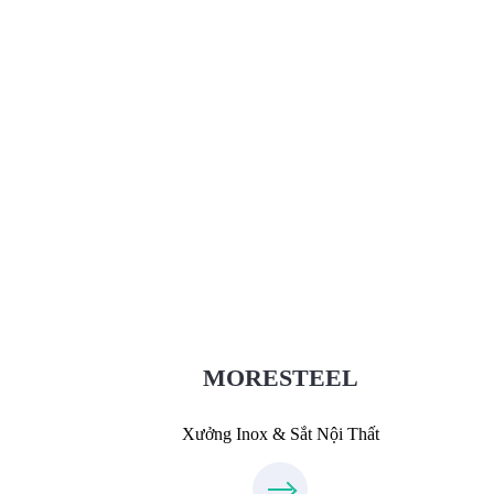
Xưởng Inox & Sắt - MORESTEEL
MoreSteel.vn
0931318877
MORESTEEL
Xưởng Inox & Sắt Nội Thất