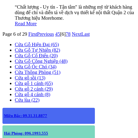
“Chất lượng - Uy tín - Tận tâm" là những mỹ từ khách hàng
dùng để chỉ và diễn tả về dịch vụ thiết kế nội thất Quận 2 của
Thương hiệu Morehome.
Read More
Page 6 of 29
First
Previous
4
5
[6]
7
8
Next
Last
Cửa Gỗ Hiện Đại (65)
Cửa Gỗ Tự Nhiên (82)
Cửa Gỗ Cổ Điển (20)
Cửa Gỗ Công Nghiệp (48)
Cửa Gỗ Óc Chó (34)
Cửa Thông Phòng (51)
Cửa gỗ sồi (13)
Cửa gỗ 1 cánh (65)
Cửa gỗ 2 cánh (29)
Cửa gỗ 4 cánh (8)
Cửa lùa (22)
Miền Bắc: 09.31.31.8877
Hải Phòng: 096.1993.555