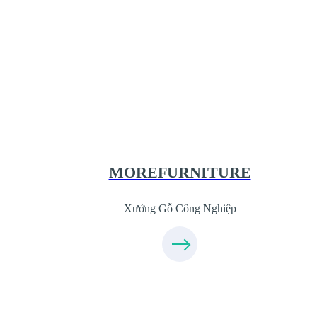
Xưởng Gỗ Công Nghiệp MoreFurnitur
XuongGo.com.vn
09.31.31.44.99
MOREFURNITURE
Xưởng Gỗ Công Nghiệp