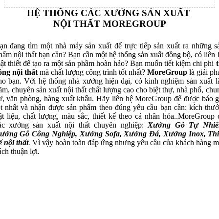
HỆ THỐNG CÁC XƯỞNG SẢN XUẤT
NỘI THẤT MOREGROUP
ạn đang tìm một nhà máy sản xuất để trực tiếp sản xuất ra những s
hẩm nội thất bạn cần? Bạn cần một hệ thống sản xuất đồng bộ, có liên 
ật thiết để tạo ra một sản phầm hoàn hảo? Bạn muốn tiết kiệm chi phi
t
ông nội thất
mà chất lượng công trình tốt nhất?
MoreGroup
là giải ph
ho bạn. Với hệ thống nhà xưởng hiện đại, có kinh nghiệm sản xuất l
ăm, chuyên sản xuất nội thất chất lượng cao cho biệt thự, nhà phố, chu
ư, văn phòng, hàng xuất khẩu. Hãy liên hệ MoreGroup để được báo g
ốt nhất và nhận được sản phẩm theo đúng yêu cầu bạn cần: kích thướ
ật liệu, chất lượng, màu sắc, thiết kế theo cá nhân hóa..MoreGroup 
ác xưởng sản xuất nội thất chuyên nghiệp:
Xưởng Gỗ Tự Nhiê
ưởng Gỗ Công Nghiệp, Xưởng Sofa, Xưởng Đá, Xưởng Inox, Thi
ế nội thất
.
Vì vậy hoàn toàn đáp ứng nhưng yêu cầu của khách hàng m
ách thuận lợi.