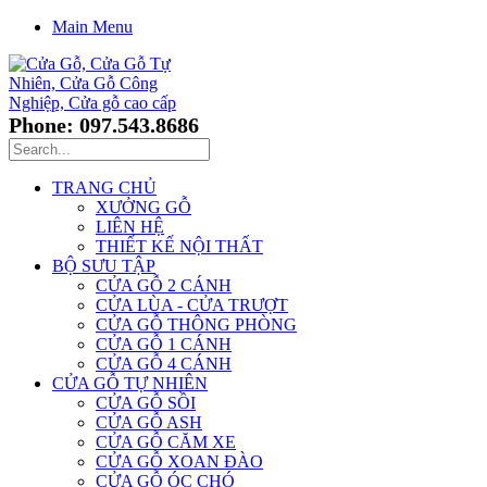
Main Menu
Phone: 097.543.8686
TRANG CHỦ
XƯỞNG GỖ
LIÊN HỆ
THIẾT KẾ NỘI THẤT
BỘ SƯU TẬP
CỬA GỖ 2 CÁNH
CỬA LÙA - CỬA TRƯỢT
CỬA GỖ THÔNG PHÒNG
CỬA GỖ 1 CÁNH
CỬA GỖ 4 CÁNH
CỬA GỖ TỰ NHIÊN
CỬA GỖ SỒI
CỬA GỖ ASH
CỬA GỖ CĂM XE
CỬA GỖ XOAN ĐÀO
CỬA GỖ ÓC CHÓ