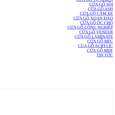
CỬA GỖ SỒI
CỬA GỖ ASH
CỬA GỖ CĂM XE
CỬA GỖ XOAN ĐÀO
CỬA GỖ ÓC CHÓ
CỬA GỖ CÔNG NGHIỆP
CỬA GỖ VENEER
CỬA GỖ LAMINATE
CỬA GỖ MFC
CỦA GỖ ACRYLIC
CỬA GỖ MDF
TIN TỨC