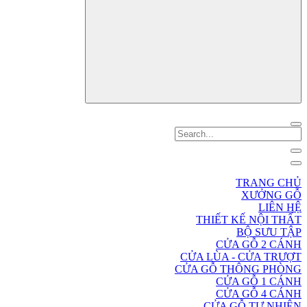
TRANG CHỦ
XƯỞNG GỖ
LIÊN HỆ
THIẾT KẾ NỘI THẤT
BỘ SƯU TẬP
CỬA GỖ 2 CÁNH
CỬA LÙA - CỬA TRƯỢT
CỬA GỖ THÔNG PHÒNG
CỬA GỖ 1 CÁNH
CỬA GỖ 4 CÁNH
CỬA GỖ TỰ NHIÊN