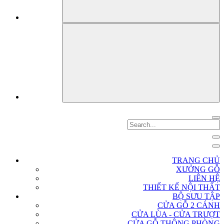
TRANG CHỦ
XƯỞNG GỖ
LIÊN HỆ
THIẾT KẾ NỘI THẤT
BỘ SƯU TẬP
CỬA GỖ 2 CÁNH
CỬA LÙA - CỬA TRƯỢT
CỬA GỖ THÔNG PHÒNG