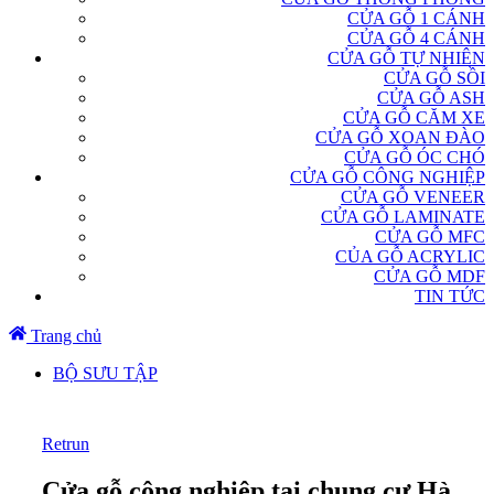
CỬA GỖ 1 CÁNH
CỬA GỖ 4 CÁNH
CỬA GỖ TỰ NHIÊN
CỬA GỖ SỒI
CỬA GỖ ASH
CỬA GỖ CĂM XE
CỬA GỖ XOAN ĐÀO
CỬA GỖ ÓC CHÓ
CỬA GỖ CÔNG NGHIỆP
CỬA GỖ VENEER
CỬA GỖ LAMINATE
CỬA GỖ MFC
CỦA GỖ ACRYLIC
CỬA GỖ MDF
TIN TỨC
Trang chủ
BỘ SƯU TẬP
Retrun
Cửa gỗ công nghiệp tại chung cư Hà