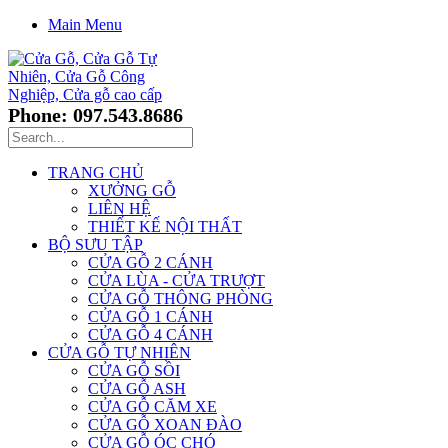
Main Menu
Phone: 097.543.8686
TRANG CHỦ
XƯỞNG GỖ
LIÊN HỆ
THIẾT KẾ NỘI THẤT
BỘ SƯU TẬP
CỬA GỖ 2 CÁNH
CỬA LÙA - CỬA TRƯỢT
CỬA GỖ THÔNG PHÒNG
CỬA GỖ 1 CÁNH
CỬA GỖ 4 CÁNH
CỬA GỖ TỰ NHIÊN
CỬA GỖ SỒI
CỬA GỖ ASH
CỬA GỖ CĂM XE
CỬA GỖ XOAN ĐÀO
CỬA GỖ ÓC CHÓ