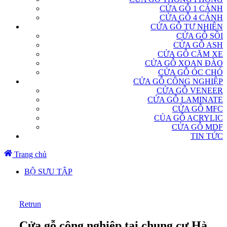
CỬA GỖ 1 CÁNH
CỬA GỖ 4 CÁNH
CỬA GỖ TỰ NHIÊN
CỬA GỖ SỒI
CỬA GỖ ASH
CỬA GỖ CĂM XE
CỬA GỖ XOAN ĐÀO
CỬA GỖ ÓC CHÓ
CỬA GỖ CÔNG NGHIỆP
CỬA GỖ VENEER
CỬA GỖ LAMINATE
CỬA GỖ MFC
CỦA GỖ ACRYLIC
CỬA GỖ MDF
TIN TỨC
Trang chủ
BỘ SƯU TẬP
Retrun
Cửa gỗ công nghiệp tại chung cư Hà