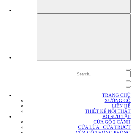
TRANG CHỦ
XƯỞNG GỖ
LIÊN HỆ
THIẾT KẾ NỘI THẤT
BỘ SƯU TẬP
CỬA GỖ 2 CÁNH
CỬA LÙA - CỬA TRƯỢT
CỬA GỖ THÔNG PHÒNG