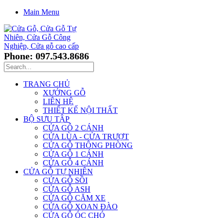
Main Menu
Phone: 097.543.8686
TRANG CHỦ
XƯỞNG GỖ
LIÊN HỆ
THIẾT KẾ NỘI THẤT
BỘ SƯU TẬP
CỬA GỖ 2 CÁNH
CỬA LÙA - CỬA TRƯỢT
CỬA GỖ THÔNG PHÒNG
CỬA GỖ 1 CÁNH
CỬA GỖ 4 CÁNH
CỬA GỖ TỰ NHIÊN
CỬA GỖ SỒI
CỬA GỖ ASH
CỬA GỖ CĂM XE
CỬA GỖ XOAN ĐÀO
CỬA GỖ ÓC CHÓ