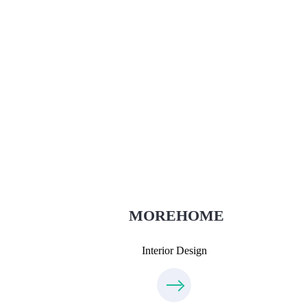
Thiết Kế Nội Thất
Thietkenoithat.com
0975438686
MOREHOME
Interior Design