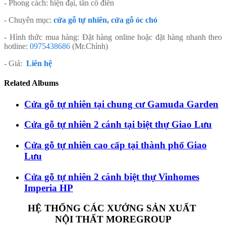
- Phong cách: hiện đại, tân cổ điển
- Chuyên mục:
cửa gỗ tự nhiên
,
cửa gỗ óc chó
- Hình thức mua hàng: Đặt hàng online hoặc đặt hàng nhanh theo
hotline:
0975438686
(Mr.Chính)
- Giá:
Liên hệ
Related Albums
Cửa gỗ tự nhiên tại chung cư Gamuda Garden
Cửa gỗ tự nhiên 2 cánh tại biệt thự Giao Lưu
Cửa gỗ tự nhiên cao cấp tại thành phố Giao
Lưu
Cửa gỗ tự nhiên 2 cánh biệt thự Vinhomes
Imperia HP
HỆ THỐNG CÁC XƯỞNG SẢN XUẤT
NỘI THẤT MOREGROUP