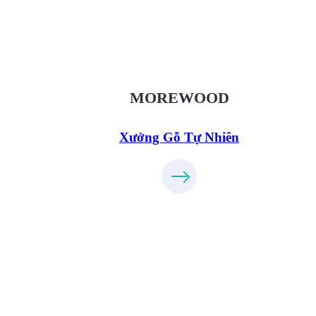
XuongGo.vn
09.31.32.33.00
MOREWOOD
Xưởng Gỗ Tự Nhiên