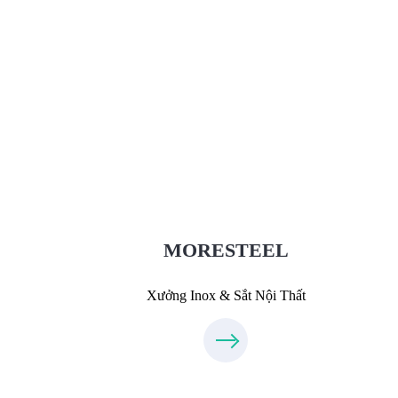
Xưởng Inox & Sắt - MORESTEEL
MoreSteel.vn
0931318877
MORESTEEL
Xưởng Inox & Sắt Nội Thất