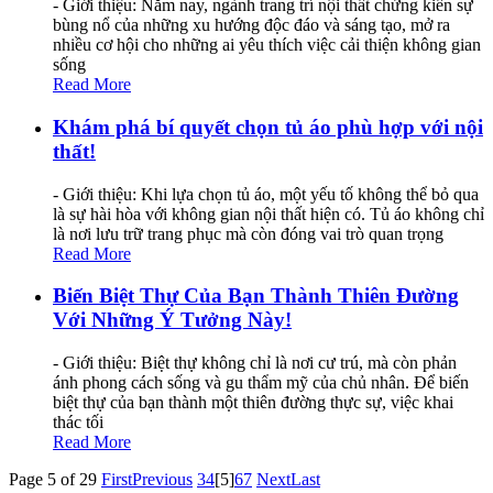
- Giới thiệu: Năm nay, ngành trang trí nội thất chứng kiến sự
bùng nổ của những xu hướng độc đáo và sáng tạo, mở ra
nhiều cơ hội cho những ai yêu thích việc cải thiện không gian
sống
Read More
Khám phá bí quyết chọn tủ áo phù hợp với nội
thất!
- Giới thiệu: Khi lựa chọn tủ áo, một yếu tố không thể bỏ qua
là sự hài hòa với không gian nội thất hiện có. Tủ áo không chỉ
là nơi lưu trữ trang phục mà còn đóng vai trò quan trọng
Read More
Biến Biệt Thự Của Bạn Thành Thiên Đường
Với Những Ý Tưởng Này!
- Giới thiệu: Biệt thự không chỉ là nơi cư trú, mà còn phản
ánh phong cách sống và gu thẩm mỹ của chủ nhân. Để biến
biệt thự của bạn thành một thiên đường thực sự, việc khai
thác tối
Read More
Page 5 of 29
First
Previous
3
4
[5]
6
7
Next
Last