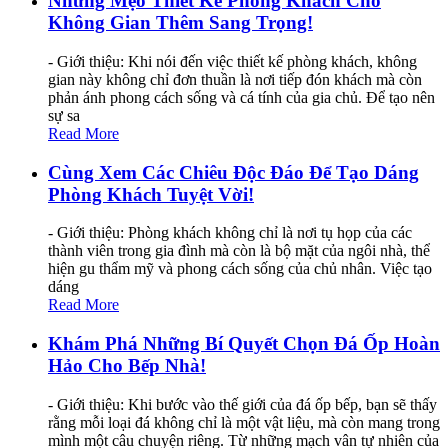
Những Mẹo Thiết Kế Phòng Khách Cho
Không Gian Thêm Sang Trọng!
- Giới thiệu: Khi nói đến việc thiết kế phòng khách, không
gian này không chỉ đơn thuần là nơi tiếp đón khách mà còn
phản ánh phong cách sống và cá tính của gia chủ. Để tạo nên
sự sa
Read More
Cùng Xem Các Chiêu Độc Đáo Để Tạo Dáng
Phòng Khách Tuyệt Vời!
- Giới thiệu: Phòng khách không chỉ là nơi tụ họp của các
thành viên trong gia đình mà còn là bộ mặt của ngôi nhà, thể
hiện gu thẩm mỹ và phong cách sống của chủ nhân. Việc tạo
dáng
Read More
Khám Phá Những Bí Quyết Chọn Đá Ốp Hoàn
Hảo Cho Bếp Nhà!
- Giới thiệu: Khi bước vào thế giới của đá ốp bếp, bạn sẽ thấy
rằng mỗi loại đá không chỉ là một vật liệu, mà còn mang trong
mình một câu chuyện riêng. Từ những mạch vân tự nhiên của