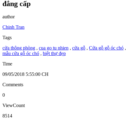
đẳng cấp
author
Chinh Tran
Tags
cửa thông phòng
,
cua go tu nhien
,
cửa gỗ
,
Cửa gỗ gỗ óc chó
,
mẫu cửa gỗ óc chó
,
biệt thự đẹp
Time
09/05/2018 5:55:00 CH
Comments
0
ViewCount
8514