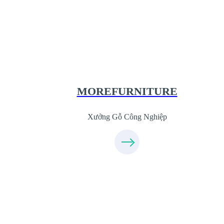
Xưởng Gỗ Công Nghiệp MoreFurnitur
XuongGo.com.vn
09.31.31.44.99
MOREFURNITURE
Xưởng Gỗ Công Nghiệp