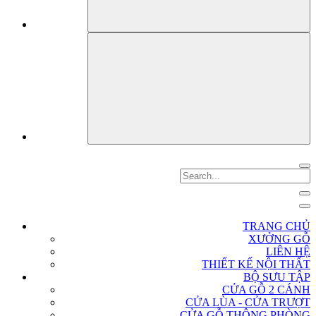
TRANG CHỦ
XƯỞNG GỖ
LIÊN HỆ
THIẾT KẾ NỘI THẤT
BỘ SƯU TẬP
CỬA GỖ 2 CÁNH
CỬA LÙA - CỬA TRƯỢT
CỬA GỖ THÔNG PHÒNG