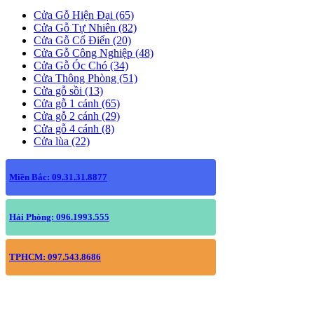
Cửa Gỗ Hiện Đại (65)
Cửa Gỗ Tự Nhiên (82)
Cửa Gỗ Cổ Điển (20)
Cửa Gỗ Công Nghiệp (48)
Cửa Gỗ Óc Chó (34)
Cửa Thông Phòng (51)
Cửa gỗ sồi (13)
Cửa gỗ 1 cánh (65)
Cửa gỗ 2 cánh (29)
Cửa gỗ 4 cánh (8)
Cửa lùa (22)
Miền Bắc: 09.31.31.8877
Hải Phòng: 096.1993.555
TPHCM: 097.543.8686