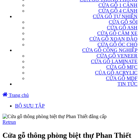
CỬA GỖ 1 CÁNH
CỬA GỖ 4 CÁNH
CỬA GỖ TỰ NHIÊN
CỬA GỖ SỒI
CỬA GỖ ASH
CỬA GỖ CĂM XE
CỬA GỖ XOAN ĐÀO
CỬA GỖ ÓC CHÓ
CỬA GỖ CÔNG NGHIỆP
CỬA GỖ VENEER
CỬA GỖ LAMINATE
CỬA GỖ MFC
CỦA GỖ ACRYLIC
CỬA GỖ MDF
TIN TỨC
Trang chủ
BỘ SƯU TẬP
Retrun
Cửa gỗ thông phòng biệt thự Phan Thiết