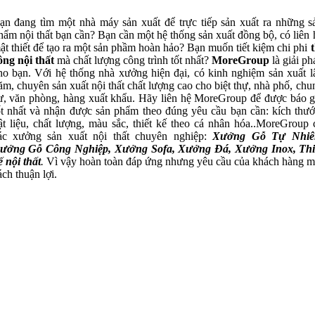
ạn đang tìm một nhà máy sản xuất để trực tiếp sản xuất ra những s
hẩm nội thất bạn cần? Bạn cần một hệ thống sản xuất đồng bộ, có liên 
ật thiết để tạo ra một sản phầm hoàn hảo? Bạn muốn tiết kiệm chi phi
t
ông nội thất
mà chất lượng công trình tốt nhất?
MoreGroup
là giải ph
ho bạn. Với hệ thống nhà xưởng hiện đại, có kinh nghiệm sản xuất l
ăm, chuyên sản xuất nội thất chất lượng cao cho biệt thự, nhà phố, chu
ư, văn phòng, hàng xuất khẩu. Hãy liên hệ MoreGroup để được báo g
ốt nhất và nhận được sản phẩm theo đúng yêu cầu bạn cần: kích thướ
ật liệu, chất lượng, màu sắc, thiết kế theo cá nhân hóa..MoreGroup 
ác xưởng sản xuất nội thất chuyên nghiệp:
Xưởng Gỗ Tự Nhiê
ưởng Gỗ Công Nghiệp, Xưởng Sofa, Xưởng Đá, Xưởng Inox, Thi
ế nội thất
.
Vì vậy hoàn toàn đáp ứng nhưng yêu cầu của khách hàng m
ách thuận lợi.
Xưởng Gỗ Tự Nhiên MoreWood