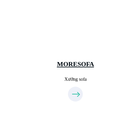
Xưởng Sofa - MORESOFA
Sanxuatsofa.com
09.31.31.99.44
MORESOFA
Xưởng sofa