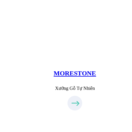
Xưởng Đá
MoreStone.vn
096.389.23.3
MORESTONE
Xưởng Gỗ Tự Nhiên