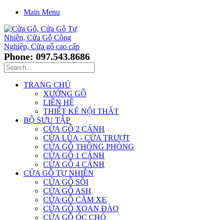
Main Menu
Phone: 097.543.8686
TRANG CHỦ
XƯỞNG GỖ
LIÊN HỆ
THIẾT KẾ NỘI THẤT
BỘ SƯU TẬP
CỬA GỖ 2 CÁNH
CỬA LÙA - CỬA TRƯỢT
CỬA GỖ THÔNG PHÒNG
CỬA GỖ 1 CÁNH
CỬA GỖ 4 CÁNH
CỬA GỖ TỰ NHIÊN
CỬA GỖ SỒI
CỬA GỖ ASH
CỬA GỖ CĂM XE
CỬA GỖ XOAN ĐÀO
CỬA GỖ ÓC CHÓ