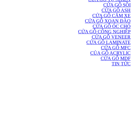
CỬA GỖ SỒI
CỬA GỖ ASH
CỬA GỖ CĂM XE
CỬA GỖ XOAN ĐÀO
CỬA GỖ ÓC CHÓ
CỬA GỖ CÔNG NGHIỆP
CỬA GỖ VENEER
CỬA GỖ LAMINATE
CỬA GỖ MFC
CỦA GỖ ACRYLIC
CỬA GỖ MDF
TIN TỨC