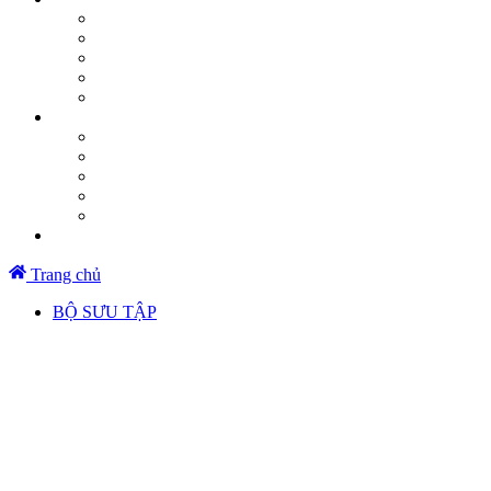
Trang chủ
BỘ SƯU TẬP