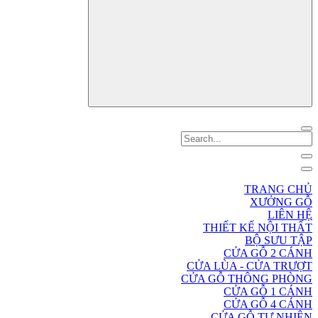
TRANG CHỦ
XƯỞNG GỖ
LIÊN HỆ
THIẾT KẾ NỘI THẤT
BỘ SƯU TẬP
CỬA GỖ 2 CÁNH
CỬA LÙA - CỬA TRƯỢT
CỬA GỖ THÔNG PHÒNG
CỬA GỖ 1 CÁNH
CỬA GỖ 4 CÁNH
CỬA GỖ TỰ NHIÊN