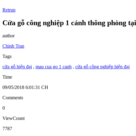
Retrun
Cửa gỗ công nghiệp 1 cánh thông phòng tạ
author
Chinh Tran
Tags
cửa gỗ hiện đại
,
mau cua go 1 canh
,
cửa gỗ công nghiệp hiện đại
Time
09/05/2018 6:01:31 CH
Comments
0
ViewCount
7787