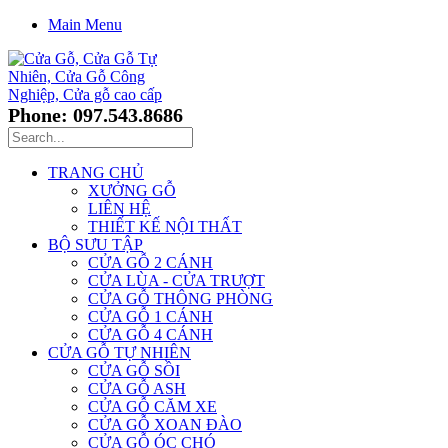
Main Menu
Phone: 097.543.8686
TRANG CHỦ
XƯỞNG GỖ
LIÊN HỆ
THIẾT KẾ NỘI THẤT
BỘ SƯU TẬP
CỬA GỖ 2 CÁNH
CỬA LÙA - CỬA TRƯỢT
CỬA GỖ THÔNG PHÒNG
CỬA GỖ 1 CÁNH
CỬA GỖ 4 CÁNH
CỬA GỖ TỰ NHIÊN
CỬA GỖ SỒI
CỬA GỖ ASH
CỬA GỖ CĂM XE
CỬA GỖ XOAN ĐÀO
CỬA GỖ ÓC CHÓ