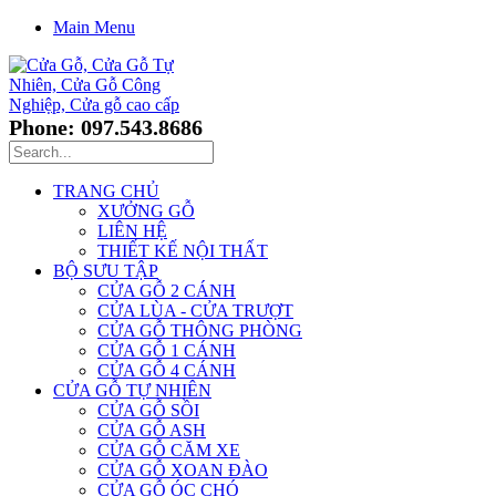
Main Menu
Phone: 097.543.8686
TRANG CHỦ
XƯỞNG GỖ
LIÊN HỆ
THIẾT KẾ NỘI THẤT
BỘ SƯU TẬP
CỬA GỖ 2 CÁNH
CỬA LÙA - CỬA TRƯỢT
CỬA GỖ THÔNG PHÒNG
CỬA GỖ 1 CÁNH
CỬA GỖ 4 CÁNH
CỬA GỖ TỰ NHIÊN
CỬA GỖ SỒI
CỬA GỖ ASH
CỬA GỖ CĂM XE
CỬA GỖ XOAN ĐÀO
CỬA GỖ ÓC CHÓ