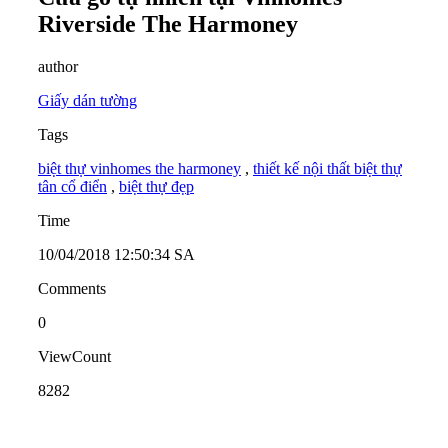
Riverside The Harmoney
author
Giấy dán tường
Tags
biệt thự vinhomes the harmoney
,
thiết kế nội thất biệt thự
tân cổ điển
,
biệt thự đẹp
Time
10/04/2018 12:50:34 SA
Comments
0
ViewCount
8282