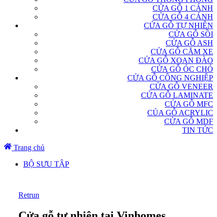
CỬA GỖ 1 CÁNH
CỬA GỖ 4 CÁNH
CỬA GỖ TỰ NHIÊN
CỬA GỖ SỒI
CỬA GỖ ASH
CỬA GỖ CĂM XE
CỬA GỖ XOAN ĐÀO
CỬA GỖ ÓC CHÓ
CỬA GỖ CÔNG NGHIỆP
CỬA GỖ VENEER
CỬA GỖ LAMINATE
CỬA GỖ MFC
CỦA GỖ ACRYLIC
CỬA GỖ MDF
TIN TỨC
Trang chủ
BỘ SƯU TẬP
Retrun
Cửa gỗ tự nhiên tại Vinhomes