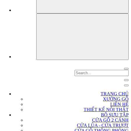
TRANG CHỦ
XƯỞNG GỖ
LIÊN HỆ
THIẾT KẾ NỘI THẤT
BỘ SƯU TẬP
CỬA GỖ 2 CÁNH
CỬA LÙA - CỬA TRƯỢT
CỬA GỖ THÔNG PHÒNG