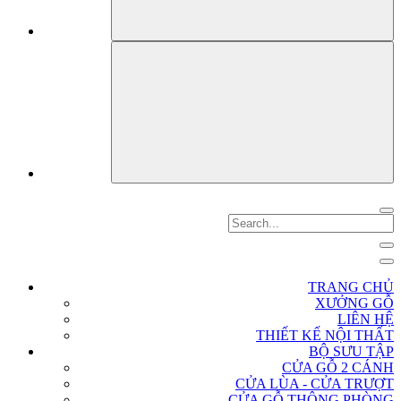
TRANG CHỦ
XƯỞNG GỖ
LIÊN HỆ
THIẾT KẾ NỘI THẤT
BỘ SƯU TẬP
CỬA GỖ 2 CÁNH
CỬA LÙA - CỬA TRƯỢT
CỬA GỖ THÔNG PHÒNG