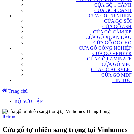
CỬA GỖ 1 CÁNH
CỬA GỖ 4 CÁNH
CỬA GỖ TỰ NHIÊN
CỬA GỖ SỒI
CỬA GỖ ASH
CỬA GỖ CĂM XE
CỬA GỖ XOAN ĐÀO
CỬA GỖ ÓC CHÓ
CỬA GỖ CÔNG NGHIỆP
CỬA GỖ VENEER
CỬA GỖ LAMINATE
CỬA GỖ MFC
CỦA GỖ ACRYLIC
CỬA GỖ MDF
TIN TỨC
Trang chủ
BỘ SƯU TẬP
Retrun
Cửa gỗ tự nhiên sang trọng tại Vinhomes