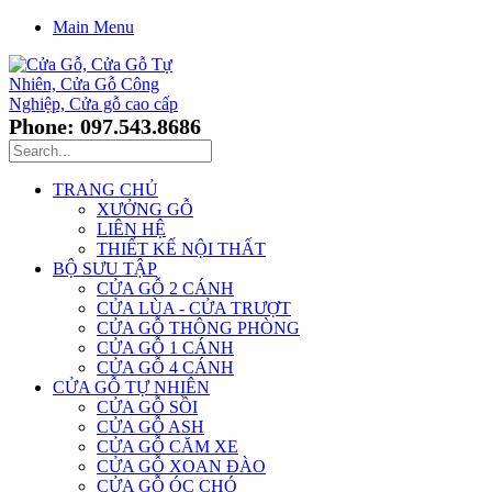
Main Menu
Phone: 097.543.8686
TRANG CHỦ
XƯỞNG GỖ
LIÊN HỆ
THIẾT KẾ NỘI THẤT
BỘ SƯU TẬP
CỬA GỖ 2 CÁNH
CỬA LÙA - CỬA TRƯỢT
CỬA GỖ THÔNG PHÒNG
CỬA GỖ 1 CÁNH
CỬA GỖ 4 CÁNH
CỬA GỖ TỰ NHIÊN
CỬA GỖ SỒI
CỬA GỖ ASH
CỬA GỖ CĂM XE
CỬA GỖ XOAN ĐÀO
CỬA GỖ ÓC CHÓ