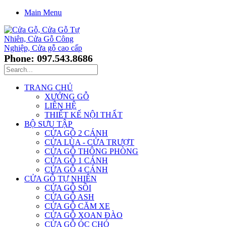
Main Menu
Phone: 097.543.8686
TRANG CHỦ
XƯỞNG GỖ
LIÊN HỆ
THIẾT KẾ NỘI THẤT
BỘ SƯU TẬP
CỬA GỖ 2 CÁNH
CỬA LÙA - CỬA TRƯỢT
CỬA GỖ THÔNG PHÒNG
CỬA GỖ 1 CÁNH
CỬA GỖ 4 CÁNH
CỬA GỖ TỰ NHIÊN
CỬA GỖ SỒI
CỬA GỖ ASH
CỬA GỖ CĂM XE
CỬA GỖ XOAN ĐÀO
CỬA GỖ ÓC CHÓ