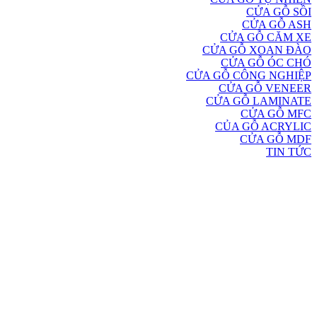
CỬA GỖ SỒI
CỬA GỖ ASH
CỬA GỖ CĂM XE
CỬA GỖ XOAN ĐÀO
CỬA GỖ ÓC CHÓ
CỬA GỖ CÔNG NGHIỆP
CỬA GỖ VENEER
CỬA GỖ LAMINATE
CỬA GỖ MFC
CỦA GỖ ACRYLIC
CỬA GỖ MDF
TIN TỨC