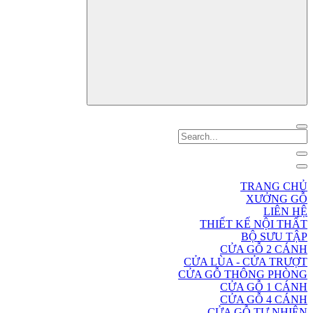
TRANG CHỦ
XƯỞNG GỖ
LIÊN HỆ
THIẾT KẾ NỘI THẤT
BỘ SƯU TẬP
CỬA GỖ 2 CÁNH
CỬA LÙA - CỬA TRƯỢT
CỬA GỖ THÔNG PHÒNG
CỬA GỖ 1 CÁNH
CỬA GỖ 4 CÁNH
CỬA GỖ TỰ NHIÊN